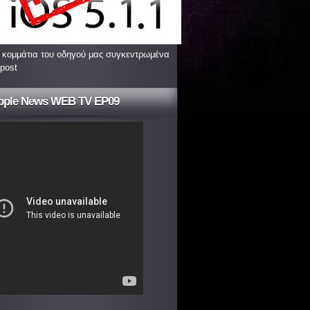
 κομμάτια του οδηγού μας συγκεντρωμένα
 post
pple News WEB TV EP09