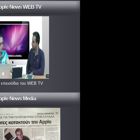
pple News WEB TV
 επεισόδια του WEB TV
pple News Media