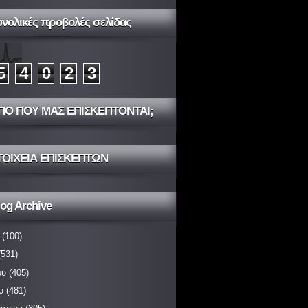
υνολικές προβολές σελίδας
5
4
0
2
3
ΠΟ ΠΟΥ ΜΑΣ ΕΠΙΣΚΕΠΤΟΝΤΑΙ;
ΤΟΙΧΕΙΑ ΕΠΙΣΚΕΠΤΩΝ
og Archive
(100)
531)
ου
(405)
υ
(481)