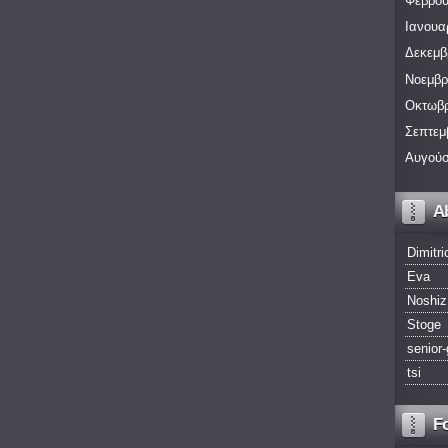
Φεβρου
Ιανουα
Δεκεμβ
Νοεμβρ
Οκτωβρ
Σεπτεμ
Αυγούσ
A
Dimitri
Eva
Noshiz
Stoge
senior-
tsi
F