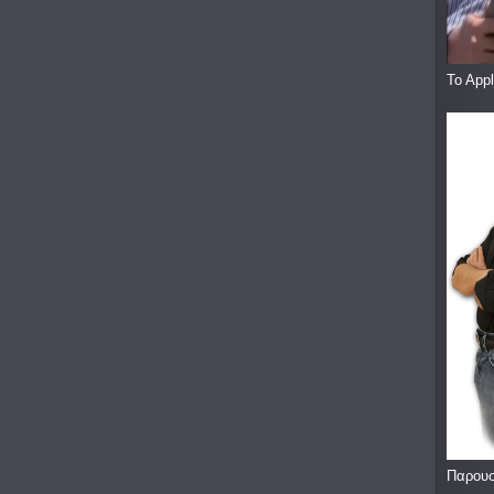
To App
Παρουσ