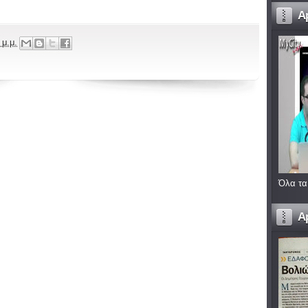
A
 μ.μ.
Όλα τα
A