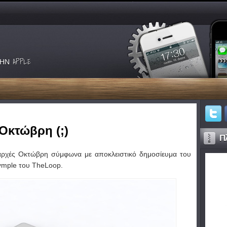
ΗΝ APPLE
 Οκτώβρη (;)
Πλ
 αρχές Οκτώβρη σύμφωνα με αποκλειστικό δημοσίευμα του
rymple του TheLoop.