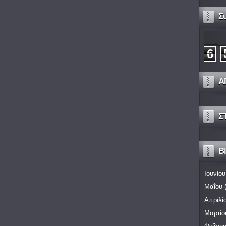
Σ
6
Α
Σ
Bl
Ιουνίου
Μαΐου
(
Απριλί
Μαρτίο