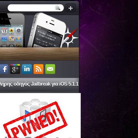
ήρης οδηγός Jailbreak για iOS 5.1.1