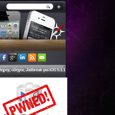
ήρης οδηγός Jailbreak για iOS 5.1.1