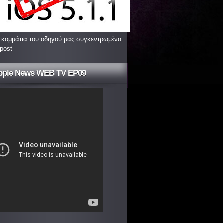
 κομμάτια του οδηγού μας συγκεντρωμένα
 post
pple News WEB TV EP09