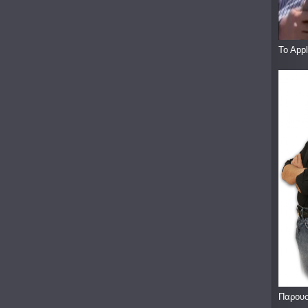
To App
Παρουσ