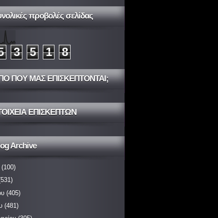
υνολικές προβολές σελίδας
5
3
5
1
8
ΠΟ ΠΟΥ ΜΑΣ ΕΠΙΣΚΕΠΤΟΝΤΑΙ;
ΤΟΙΧΕΙΑ ΕΠΙΣΚΕΠΤΩΝ
og Archive
(100)
531)
ου
(405)
υ
(481)