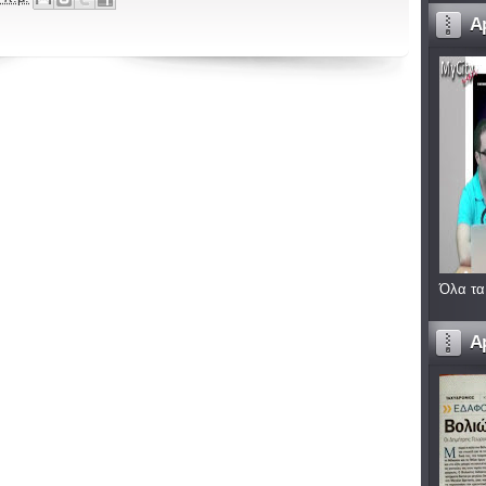
A
Όλα τα
A