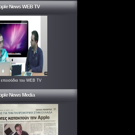
pple News WEB TV
 επεισόδια του WEB TV
pple News Media