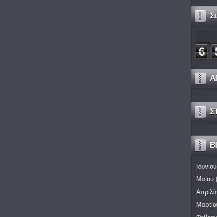
Σ
6
Α
Σ
Bl
Ιουνίου
Μαΐου
(
Απριλί
Μαρτίο