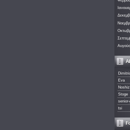
Φεβρου
Ιανουα
Δεκεμβ
Νοεμβρ
Οκτωβρ
Σεπτεμ
Αυγούσ
A
Dimitri
Eva
Noshiz
Stoge
senior-
tsi
F