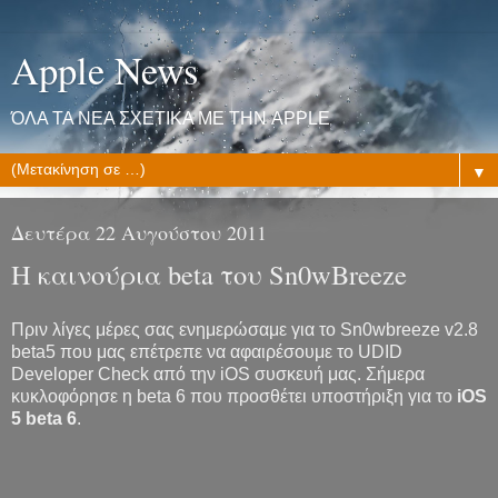
Apple News
ΌΛΑ ΤΑ ΝΕΑ ΣΧΕΤΙΚΑ ΜΕ ΤΗΝ APPLE
▼
Δευτέρα 22 Αυγούστου 2011
Η καινούρια beta του Sn0wBreeze
Πριν λίγες μέρες σας ενημερώσαμε για το Sn0wbreeze v2.8
beta5 που μας επέτρεπε να αφαιρέσουμε το UDID
Developer Check από την iOS συσκευή μας. Σήμερα
κυκλοφόρησε η beta 6 που προσθέτει υποστήριξη για το
iOS
5 beta 6
.