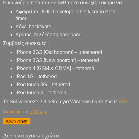
Η καινούρια beta του Sn0wBreeze συνεχίζει ακόμα
να
:
Αφαιρεί το UDID Developer check και το Beta
timer.
Κάνει hacktivate.
Κρατάει την έκδοση baseband.
Συμβατές συσκευές :
iPhone 3GS [Old bootrom] – untethered
iPhone 3GS [New bootrom] – tethered
iPhone 4 [GSM & CDMA] – tethered
iPad 1G – tethered
iPod touch 3G – tethered
iPod touch 4 – tethered
Το Sn0wBreeze 2.8 beta 6 για Windows θα το βρείτε
εδώ
.
Dimitrios
στις
2:11 μ.μ.
Κοινή χρήση
Δεν υπάρχουν σχόλια: