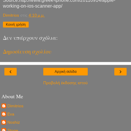
Source:http://www.greek-iphone.com/20110914/apple-
working-on-ios-scanner-app/
Dimitrios
στις
4:10 μ.μ.
Κοινή χρήση
Δεν υπάρχουν σχόλια:
Δημοσίευση σχολίου
‹
›
Αρχική σελίδα
Προβολή έκδοσης ιστού
About Me
Dimitrios
Eva
Noshiz
Stoge