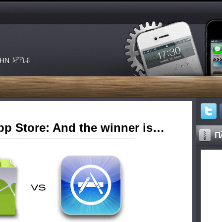
ΗΝ APPLE
pp Store: And the winner is…
Πλ