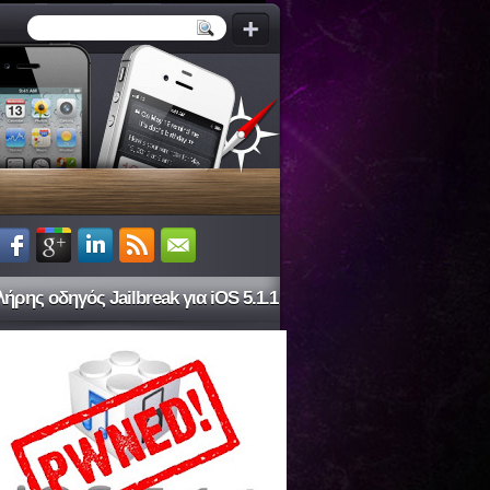
ήρης οδηγός Jailbreak για iOS 5.1.1