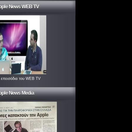
pple News WEB TV
 επεισόδια του WEB TV
pple News Media