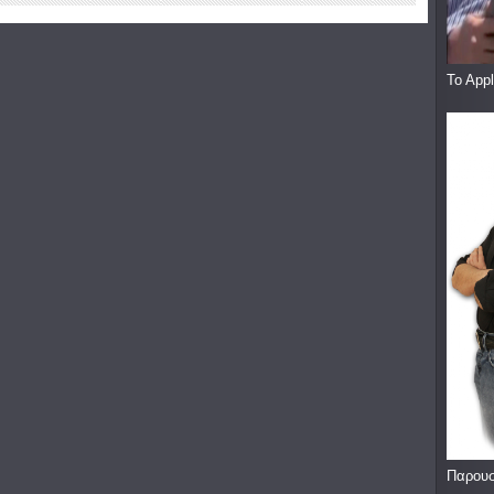
To App
Παρουσ