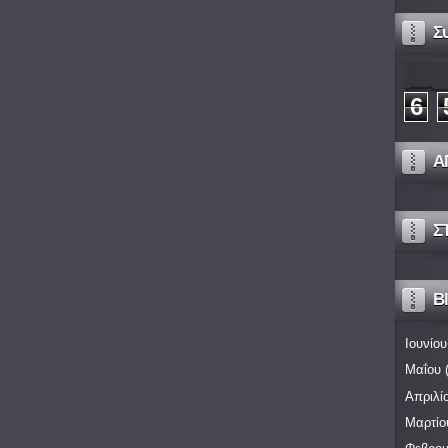
Σ
6
Α
Σ
Bl
Ιουνίου
Μαΐου
(
Απριλί
Μαρτίο