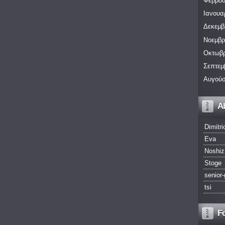
Φεβρου
Ιανουα
Δεκεμβ
Νοεμβρ
Οκτωβρ
Σεπτεμ
Αυγούσ
A
Dimitri
Eva
Noshiz
Stoge
senior-
tsi
F