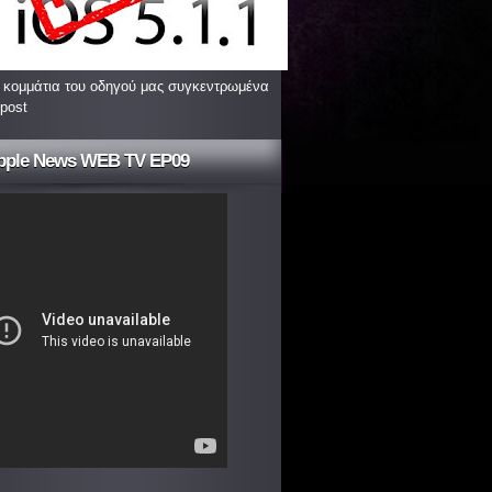
 κομμάτια του οδηγού μας συγκεντρωμένα
 post
pple News WEB TV EP09