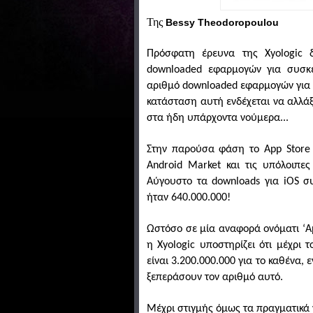
Της
Bessy Τheodoropoulou
Πρόσφατη έρευνα της Xyologic δ
downloaded εφαρμογών για συσκε
αριθμό downloaded εφαρμογών για σ
κατάσταση αυτή ενδέχεται να αλλά
στα ήδη υπάρχοντα νούμερα...
Στην παρούσα φάση το App Store 
Android Market και τις υπόλοιπες
Αύγουστο τα downloads για iOS συ
ήταν 640.000.000!
Ωστόσο σε μία αναφορά ονόματι ‘A
η Xyologic υποστηρίζει ότι μέχρι 
είναι 3.200.000.000 για το καθένα,
ξεπεράσουν τον αριθμό αυτό.
Μέχρι στιγμής όμως τα πραγματικά