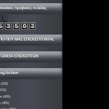
υνολικές προβολές σελίδας
5
3
5
0
3
ΠΟ ΠΟΥ ΜΑΣ ΕΠΙΣΚΕΠΤΟΝΤΑΙ;
ΤΟΙΧΕΙΑ ΕΠΙΣΚΕΠΤΩΝ
og Archive
(100)
531)
ου
(405)
υ
(481)