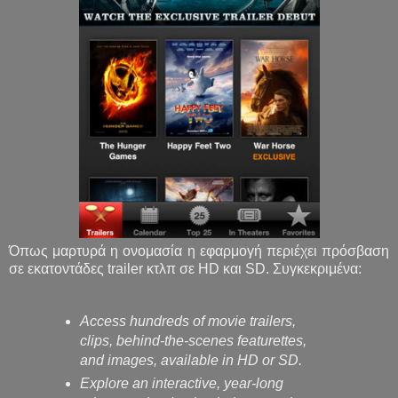
Όπως μαρτυρά η ονομασία η εφαρμογή περιέχει πρόσβαση
σε εκατοντάδες trailer κτλπ σε HD και SD. Συγκεκριμένα:
Access hundreds of movie trailers,
clips, behind-the-scenes featurettes,
and images, available in HD or SD.
Explore an interactive, year-long