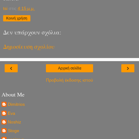
tsi
στις
4:15 μ.μ.
Κοινή χρήση
Δεν υπάρχουν σχόλια:
Δημοσίευση σχολίου
‹
›
Αρχική σελίδα
Προβολή έκδοσης ιστού
About Me
Dimitrios
Eva
Noshiz
Stoge