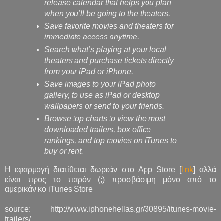
release calendar that helps you plan
when you’ll be going to the theaters.
Save favorite movies and theaters for
immediate access anytime.
Search what’s playing at your local
theaters and purchase tickets directly
from your iPad or iPhone.
Save images to your iPad photo
gallery, to use as iPad or desktop
wallpapers or send to your friends.
Browse top charts to view the most
downloaded trailers, box office
rankings, and top movies on iTunes to
buy or rent.
Η εφαρμογή διατίθεται δωρεάν στο App Store [
link
] αλλά
είναι προς το παρόν (;) προσβάσιμη μόνο από το
αμερικάνικο iTunes Store
source: http://www.iphonehellas.gr/30895/itunes-movie-
trailers/