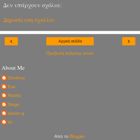
Δεν υπάρχουν σχόλια:
Δημοσίευση σχολίου
‹
›
Αρχική σελίδα
Προβολή έκδοσης ιστού
About Me
Dimitrios
Eva
Noshiz
Stoge
senior-g
tsi
Από το
Blogger
.