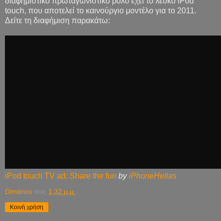
διαφημιστικό πρωταγωνιστικό ρόλο έχει το λευκό iPod
touch, που αποτελεί το καινούργιο μοντέλο για το 2011.
Δείτε τη διαφήμιση παρακάτω:
iPod touch TV ad: Share the fun
by
iPhoneHellas
Dimitrios
στις
1:32 μ.μ.
Κοινή χρήση