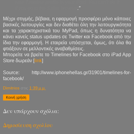
new Timeline profile in your iPad. You can’t do it
if you go to the Safari browser
.”
Μέχρι στιγμής, βέβαια, η εφαρμογή προσφέρει μόνο κάποιες
βασικές λειτουργίες και δεν διαθέτει όλη την λειτουργικότητα
και τα χαρακτηριστικά του MyPad, όπως η δυνατότητα να
κάνει κανείς status updates σε Twitter και Facebook από την
ίδια την εφαρμογή. Η εταιρεία υπόσχεται, όμως, ότι όλα θα
φτιάξουν σε μελλοντικές αναβαθμίσεις.
Μπορείτε να βρείτε το Timelines for Facebook στο iPad App
Store δωρεάν [
link
]
Source: http://www.iphonehellas.gr/31901/timelines-for-
facebook/
Dimitrios
στις
1:39 μ.μ.
Κοινή χρήση
Δεν υπάρχουν σχόλια:
Δημοσίευση σχολίου