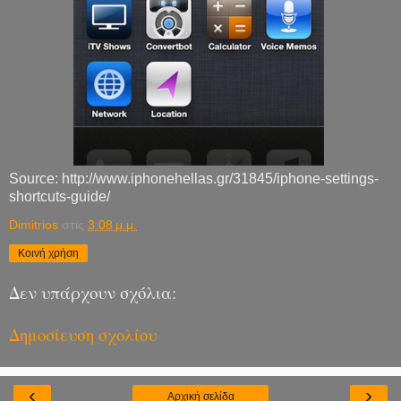
Source: http://www.iphonehellas.gr/31845/iphone-settings-
shortcuts-guide/
Dimitrios
στις
3:08 μ.μ.
Κοινή χρήση
Δεν υπάρχουν σχόλια:
Δημοσίευση σχολίου
‹
›
Αρχική σελίδα