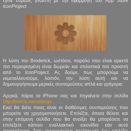
έγινε ευρέως γνωστή με την εφαρμογή του App Store
IconProject
H λύση του Broderick, ωστόσο, παρόλο που είναι αρκετά
πιο περιορισμένη είναι δωρεάν και στιλιστικά πιο προσιτή
από το IconProject. Ας δούμε, πως μπορούμε να
εκμεταλλευτούμε, λοιπόν, την λύση αυτή και να
δημιουργήσουμε μερικές συντομεύσεις απλά και γρήγορα:
Αρχικά, πάρτε τo iPhone σας και πηγαίνετε στην σελίδα
http://brdrck.me/settings
Εκεί θα δείτε ποιες είναι οι διαθέσιμες συντομεύσεις που
μπορείτε να χρησιμοποιήσετε. Επιλέξτε, όποια θέλετε και
στην επόμενη σελίδα που θα ανοίξει θα μπορέσετε να
επιλέξετε κάποιο εναλλακτικό εικονίδιο εάν αυτό
προσφέρεται. Στην συγκεκριμένη περίπτωση έχω επιλέξει