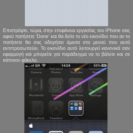
Επιστρέψτε, τώρα, στην επιφάνεια εργασίας του iPhone σας
αφού πατήσετε ‘Done’ και θα δείτε το νέο εικονίδιο που αν το
πατήσετε θα σας οδηγήσει άμεσα στο μενού που αυτό
αντιπροσωπεύει. Το εικονίδιο αυτό λειτουργεί κανονικά σαν
εφαρμογή και μπορείτε για παράδειγμα να το βάλετε και σε
κάποιον φάκελο.