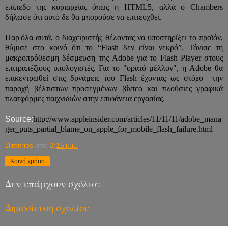
επίπεδο της κυριαρχίας όπως η HTML5, αλλά ο Chambers
δήλωσε ότι αυτό δε θα μπορούσε να επιτευχθεί.
Παρ'όλα αυτά, ο διαχειριστής θέλοντας να υποστηρίξει το προϊόν,
θύμισε στο κοινό ότι το “Flash δεν είναι νεκρό”. Τόνισε τη
μακροπρόθεσμη δέσμευση της Adobe για το Flash Player στους
επιτραπέζιους υπολογιστές. Για το "ορατό μέλλον", η Adobe θα
επικεντρωθεί στις δυνάμεις του Flash έχοντας ως στόχο την
παροχή βέλτιστων προσεγμένων βίντεο και πλούσιες γραφικά
πλατφόρμες παιχνιδιών στην επιφάνεια εργασίας.
Source:
http://www.appleinsider.com/articles/11/11/11/adobe_mana
ger_puts_partial_blame_on_apple_for_mobile_flash_failure.html
Dimitrios
στις
3:15 μ.μ.
Κοινή χρήση
Δεν υπάρχουν σχόλια:
Δημοσίευση σχολίου