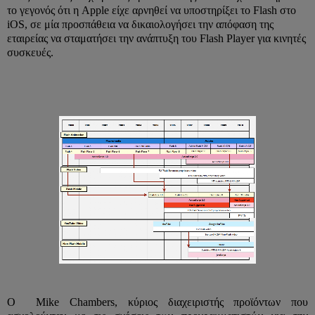
το γεγονός ότι η Apple είχε αρνηθεί να υποστηρίξει το Flash στο
iOS, σε μία προσπάθεια να δικαιολογήσει την απόφαση της
εταιρείας να σταματήσει την ανάπτυξη του Flash Player για κινητές
συσκευές.
Ο Mike Chambers, κύριος διαχειριστής προϊόντων που