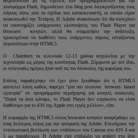
ασχολούνταν με τις σχέσεις των προγραμματιστών για την
πλατφόρμα Flash, δημοσίευσε ένα blog post διευκρινίζοντας τους
λόγους πίσω από τα σχέδια του κατασκευαστή, οι οποίοι είχαν
ανακοινωθεί την Τετάρτη. Η Adobe ανακοίνωσε ότι θα συνεχίσει
να υποστηρίζει υπάρχουσες υλοποιήσεις του Flash Player για
browsers κινητών, αλλά θα σταματήσει την ανάπτυξη,
προκειμένου να διαθέσει τους υπάρχοντες πόρους εστιάζοντας
περισσότερο στην HTML5.
Ο Chambers τα τελευταία 12-13 χρόνια ασχολείται με την
τεχνολογία ως μέρος της κοινότητας Flash. Σύμφωνα με τον ίδιο,
οι τελευταίες ημέρες ήταν από τις πιο δύσκολες της καριέρας του.
Επίσης παραδέχτηκε ότι έχει γίνει ξεκάθαρο ότι η HTML5
αποτελεί λύση καθώς παρέχει “μια πιο πλούσια browser- based
εμπειρία" σε προγράμματα περιήγησης για κινητές συσκευές.
"Παρά τα όσα κάναμε, το Flash Player δεν επρόκειτο να είναι
διαθέσιμο για το iOS της Apple στο εγγύς μέλλον», είπε.
Η κυριαρχία της HTML5 στους browsers κινητών αναφέρθηκε ως
ένας δεύτερος λόγος για την απόφαση της Adobe. Επεσήμανε την
εντυπωσιακή βελτίωση των επιδόσεων του Canvas στο iOS 4 και
5 ως παράδειγμα. Η Adobe είχε επιδιώξει να φτάσει στο ίδιο