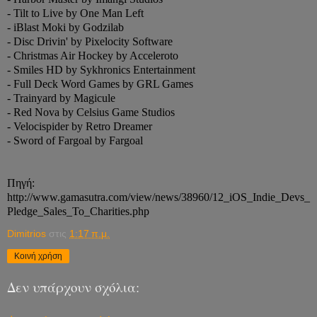
- Tilt to Live by One Man Left
- iBlast Moki by Godzilab
- Disc Drivin' by Pixelocity Software
- Christmas Air Hockey by Acceleroto
- Smiles HD by Sykhronics Entertainment
- Full Deck Word Games by GRL Games
- Trainyard by Magicule
- Red Nova by Celsius Game Studios
- Velocispider by Retro Dreamer
- Sword of Fargoal by Fargoal
Πηγή:
http://www.gamasutra.com/view/news/38960/12_iOS_Indie_Devs_
Pledge_Sales_To_Charities.php
Dimitrios
στις
1:17 π.μ.
Κοινή χρήση
Δεν υπάρχουν σχόλια: