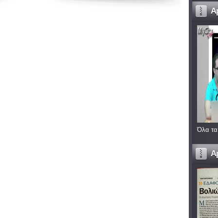
A
Όλα τα
A