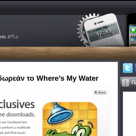
ΗΝ APPLE
δωρεάν το Where’s My Water
Πλ