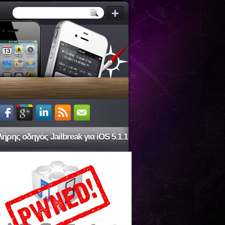
ήρης οδηγός Jailbreak για iOS 5.1.1