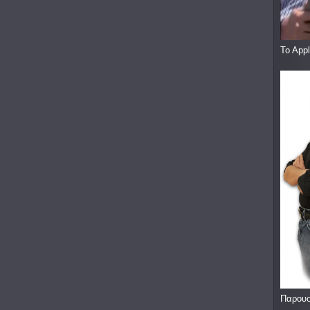
To App
Παρουσ