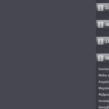
Σ
Α
Σ
Bl
Ιουνίου
Μαΐου
(
Απριλί
Μαρτίο
Φεβρου
Ιανουα
Δεκεμβ