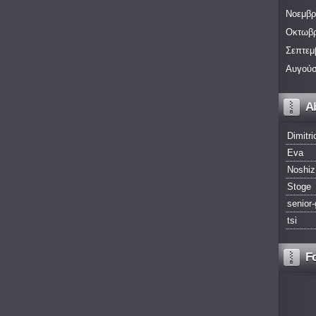
Νοεμβρ
Οκτωβρ
Σεπτεμ
Αυγούσ
A
Dimitri
Eva
Noshiz
Stoge
senior-
tsi
F