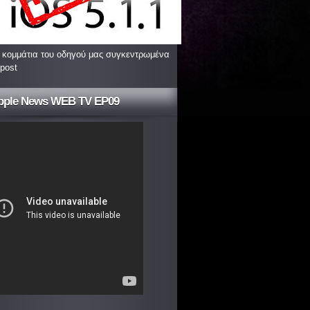
 κομμάτια του οδηγού μας συγκεντρωμένα
 post
pple News WEB TV EP09