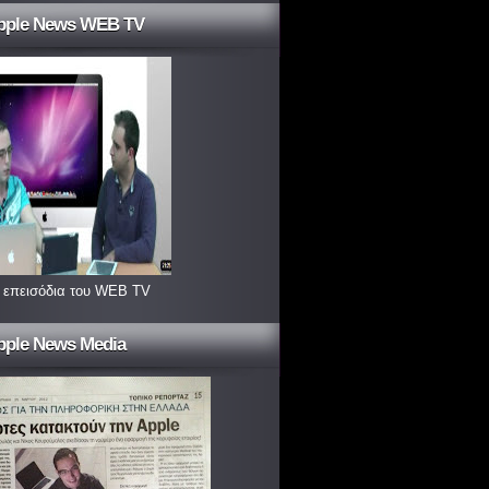
pple News WEB TV
 επεισόδια του WEB TV
pple News Media