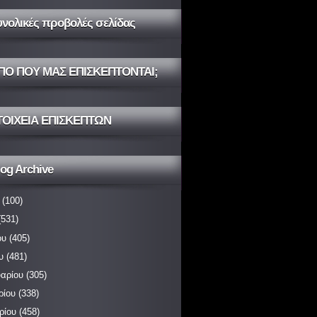
υνολικές προβολές σελίδας
ΠΟ ΠΟΥ ΜΑΣ ΕΠΙΣΚΕΠΤΟΝΤΑΙ;
ΤΟΙΧΕΙΑ ΕΠΙΣΚΕΠΤΩΝ
og Archive
(100)
531)
ου
(405)
υ
(481)
αρίου
(305)
ρίου
(338)
ρίου
(458)