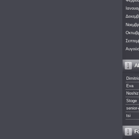
Φεβρου
Ιανουα
Δεκεμβ
Νοεμβρ
Οκτωβρ
Σεπτεμ
Αυγούσ
A
Dimitri
Eva
Noshiz
Stoge
senior-
tsi
F