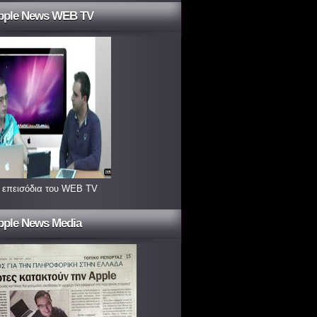
pple News WEB TV
 επεισόδια του WEB TV
pple News Media