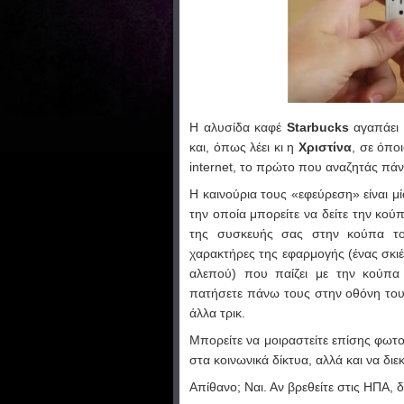
H αλυσίδα καφέ
Starbucks
αγαπάει τ
και, όπως λέει κι η
Χριστίνα
, σε όπο
internet, το πρώτο που αναζητάς πάν
Η καινούρια τους «εφεύρεση» είναι μ
την οποία μπορείτε να δείτε την κού
της συσκευής σας στην κούπα το
χαρακτήρες της εφαρμογής (ένας σκιέρ
αλεπού) που παίζει με την κούπα 
πατήσετε πάνω τους στην οθόνη του 
άλλα τρικ.
Μπορείτε να μοιραστείτε επίσης φωτ
στα κοινωνικά δίκτυα, αλλά και να δι
Απίθανο; Ναι. Αν βρεθείτε στις ΗΠΑ, 