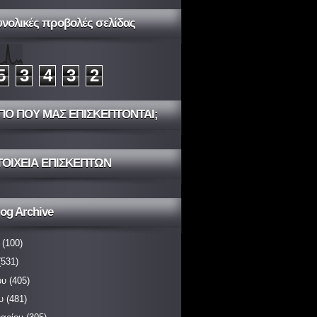
υνολικές προβολές σελίδας
5
3
4
3
2
ΠΟ ΠΟΥ ΜΑΣ ΕΠΙΣΚΕΠΤΟΝΤΑΙ;
ΤΟΙΧΕΙΑ ΕΠΙΣΚΕΠΤΩΝ
og Archive
(100)
531)
ου
(405)
υ
(481)