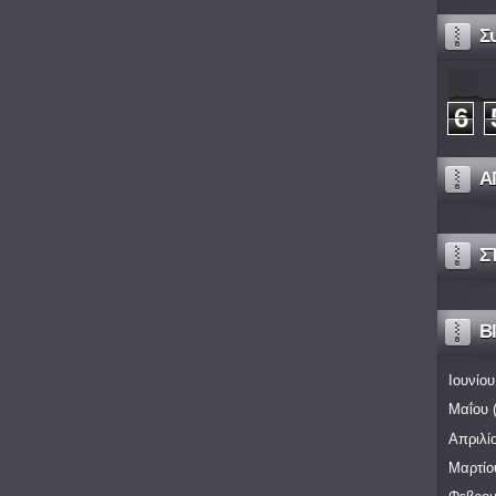
Σ
6
Α
Σ
Bl
Ιουνίου
Μαΐου
(
Απριλί
Μαρτίο