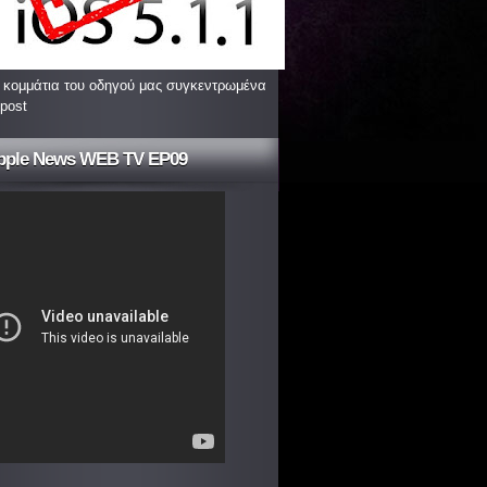
 κομμάτια του οδηγού μας συγκεντρωμένα
 post
pple News WEB TV EP09