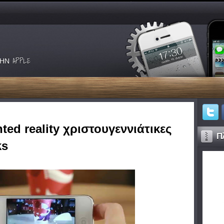
ΗΝ APPLE
ed reality χριστουγεννιάτικες
Πλ
ks