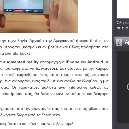
Όλα τα
σε ένα
ην τεχνολογία. Αρχικά στην Αμερικανική ήπειρο that is, αν
A
ιο μέρος του κόσμου κι αν βρεθείς και θέλεις πρόσβαση στο
τα ένα Starbucks.
ία
augmented reality
εφαρμογή για
iPhone
και
Android
με
πα του καφέ σας να
ζωντανεύει
. Εστιάζοντας με την κάμερα
υ καφέ εμφανίζεται ένας από τους πέντε «ζωντανούς»
, ένα σκιουράκι, ένας παιδί με ένα σκύλο σε έλκηθρο, ή μια
σας. Οι χαρακτήρες μάλιστα είναι interactive καθώς αν
smartphone σας, θα δείτε να κάνουν τούμπες και διάφορα
ογραφίες από την «ζωντανή» σας κούπα με τους φίλους σας
εκδικήσετε δώρα από τα Starbucks.
δοκιμάστε το και κάντε μας να ζηλέψουμε!