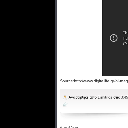
Source:http://www.digitallife.gr/oi-
Αναρτήθηκε από
Dimitrios
στις
3:45
0 σχόλια: