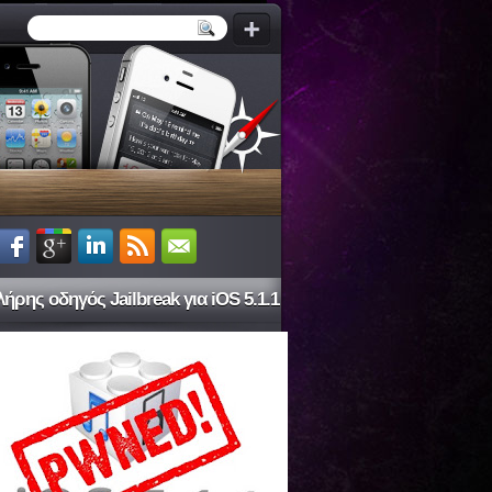
ήρης οδηγός Jailbreak για iOS 5.1.1