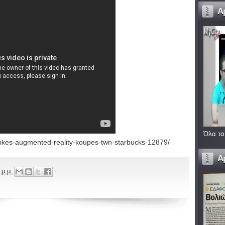
A
Όλα τα
magikes-augmented-reality-koupes-twn-starbucks-12879/
A
 μ.μ.