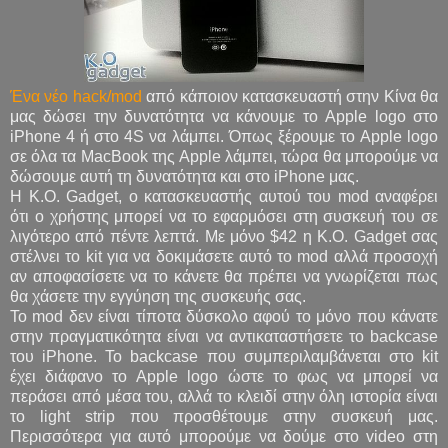
Ένα νέο hack/mod
από κάποιον κατασκευαστή στην Κίνα θα
μας δώσει την δυνατότητα να κάνουμε το Apple logo στο
iPhone 4 ή στο 4S να λάμπει. Όπως ξέρουμε το Apple logo
σε όλα τα MacBook της Apple λάμπει, τώρα θα μπορούμε να
δώσουμε αυτή τη δυνατότητα και στο iPhone μας.
Η K.O. Gadget, ο κατασκευαστής αυτού του mod αναφέρει
ότι ο χρήστης μπορεί να το εφαρμόσει στη συσκευή του σε
λιγότερο από πέντε λεπτά. Με μόνο $42 η K.O. Gadget σας
στέλνει το kit για να δοκιμάσετε αυτό το mod αλλά προσοχή
αν αποφασίσετε να το κάνετε θα πρέπει να γνωρίζεται πως
θα χάσετε την εγγύηση της συσκευής σας.
Το mod δεν είναι τίποτα δύσκολο αφού το μόνο που κάνατε
στην πραγματικότητα είναι να αντικαταστήσετε το backcase
του iPhone. Το backcase που συμπεριλαμβάνεται στο kit
έχει διάφανο το Apple logo ώστε το φως να μπορεί να
περάσει από μέσα του, αλλά το κλειδί στην όλη ιστορία είναι
το light strip που προσθέτουμε στην συσκευή μας.
Περισσότερα για αυτό μπορούμε να δούμε στο video στη