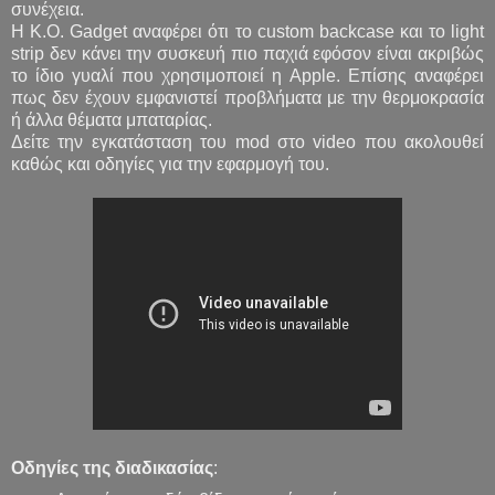
συνέχεια.
Η K.O. Gadget αναφέρει ότι το custom backcase και το light
strip δεν κάνει την συσκευή πιο παχιά εφόσον είναι ακριβώς
το ίδιο γυαλί που χρησιμοποιεί η Apple. Επίσης αναφέρει
πως δεν έχουν εμφανιστεί προβλήματα με την θερμοκρασία
ή άλλα θέματα μπαταρίας.
Δείτε την εγκατάσταση του mod στο video που ακολουθεί
καθώς και οδηγίες για την εφαρμογή του.
Οδηγίες της διαδικασίας
: