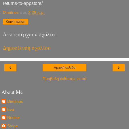
returns-to-appstore/
Dimitrios
στις
2:28 π.μ.
Κοινή χρήση
Δεν υπάρχουν σχόλια:
Δημοσίευση σχολίου
‹
›
Αρχική σελίδα
Προβολή έκδοσης ιστού
About Me
Dimitrios
Eva
Noshiz
Stoge