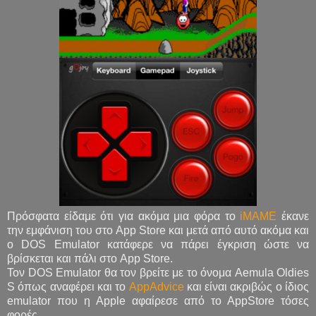
Πρόσφατα είδαμε ότι για ακόμα μια φόρα το
iMAME
έκανε
την εμφάνιση του στο App Store και μετά από αυτό ακόμα και
ο DOS Emulator κατάφερε να πάρει έγκριση ώστε να
βρίσκεται και πάλι στο App Store.
Τον DOS Emulator θα τον βρείτε με το όνομα Aemula Oldies
S όπως αναφέρει και το
AppAdvice
και είναι ακριβώς ο ίδιος
emulator που η Apple αφαίρεσε από το AppStore τόσες
φορές.