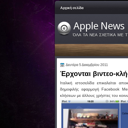
Αρχική σελίδα
Apple News
ΌΛΑ ΤΑ ΝΕΑ ΣΧΕΤΙΚΑ ΜΕ Τ
Δευτέρα 5 Δεκεμβρίου 2011
Έρχονται βιντεο-κλή
Ιταλική ιστοσελίδα επικαλείται α
δημοφιλής εφαρμογή Facebook Mess
κλήσεων με άλλους χρήστες του κοινω