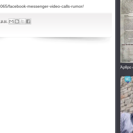
32065/facebook-messenger-video-calls-rumor/
 μ.μ.
Άρθρο 