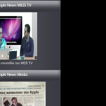
pple News WEB TV
 επεισόδια του WEB TV
pple News Media