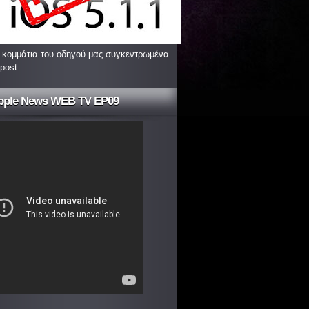
 κομμάτια του οδηγού μας συγκεντρωμένα
 post
pple News WEB TV EP09