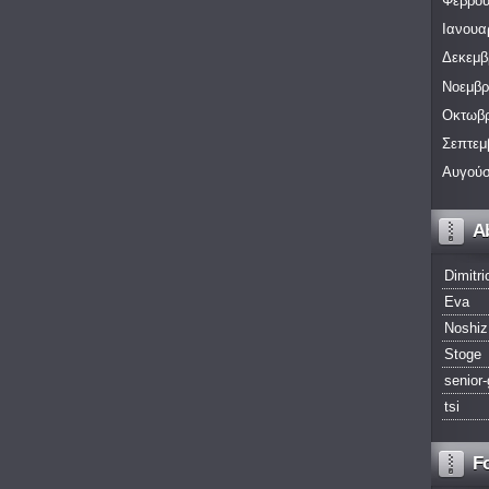
Φεβρου
Ιανουα
Δεκεμβ
Νοεμβρ
Οκτωβρ
Σεπτεμ
Αυγούσ
A
Dimitri
Eva
Noshiz
Stoge
senior-
tsi
F