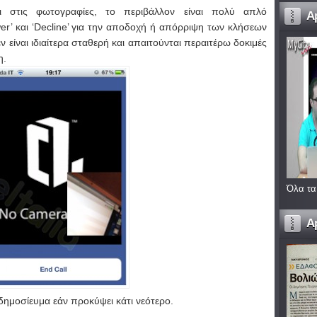
ι στις φωτογραφίες, το περιβάλλον είναι πολύ απλό
A
r’ και ‘Decline’ για την αποδοχή ή απόρριψη των κλήσεων
ν είναι ιδιαίτερα σταθερή και απαιτούνται περαιτέρω δοκιμές
η.
Όλα τα
A
μοσίευμα εάν προκύψει κάτι νεότερο.