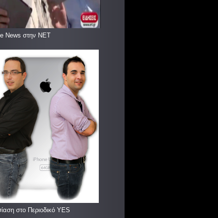
le News στην ΝΕΤ
ίαση στο Περιοδικό YES