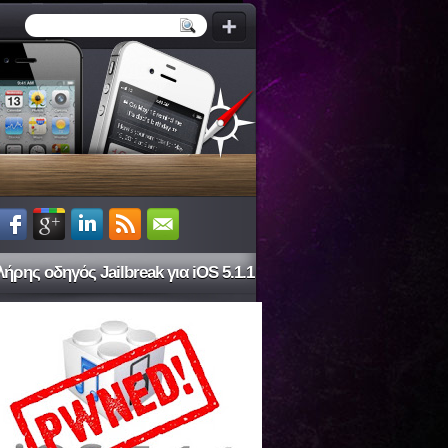
ήρης οδηγός Jailbreak για iOS 5.1.1