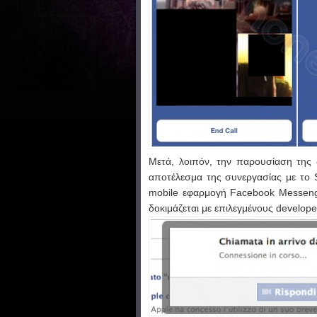
Μετά, λοιπόν, την παρουσίαση της
αποτέλεσμα της συνεργασίας με το Sk
mobile εφαρμογή Facebook Messenger.
δοκιμάζεται με επιλεγμένους develop