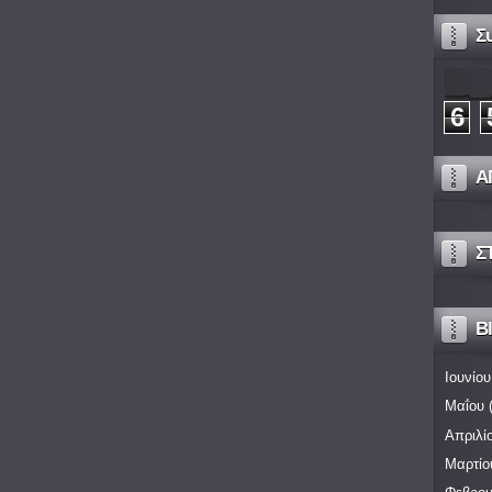
Σ
6
Α
Σ
Bl
Ιουνίου
Μαΐου
(
Απριλί
Μαρτίο