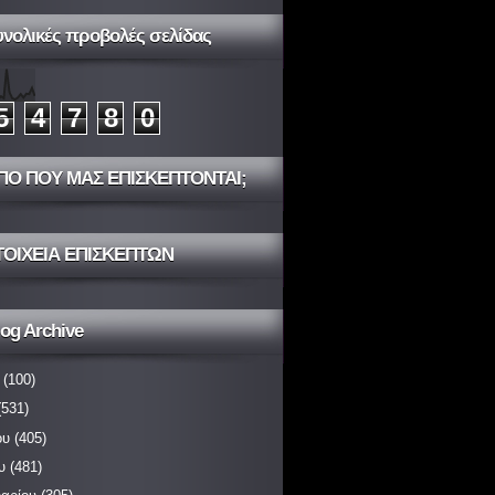
υνολικές προβολές σελίδας
5
4
7
8
0
ΠΟ ΠΟΥ ΜΑΣ ΕΠΙΣΚΕΠΤΟΝΤΑΙ;
ΤΟΙΧΕΙΑ ΕΠΙΣΚΕΠΤΩΝ
og Archive
(100)
531)
ου
(405)
υ
(481)