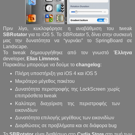
Πριν λίγο, κυκλοφόρησε η αναβάθμιση του tweak
SBRotator
για το iOS 5. Το SBRotator 5, δίνει στην συσκευή
μας την δυνατότητα να “γυρνάει” το SpringBoard σε
Landscape.
Το tweak δημιουργήθηκε από τον γνωστό
Έλληνα
developer,
Elias Limneos
.
Παρακάτω μπορούμε να δούμε το
changelog
:
Πλήρη υποστήριξη για iOS 4 και iOS 5
Μικρότερο μέγεθος πακέτου
Δυνατότητα περιστροφής της LockScreen χωρίς
επιπρόσθετα tweak
Καλύτερη διαχείριση της περιστροφής των
εικονιδίων
Δυνατότητα επιλογής μεγέθους των εικονιδίων
Διορθώσεις σε προβλήματα και σε διάφορα bug
Το
SBRotator
είναι διαθέσιμο στο
Cydia Store
στη τιμή των