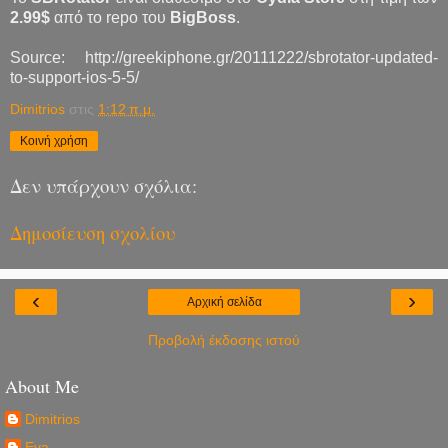
2.99$
από το repo του
BigBoss
.
Source: http://greekiphone.gr/20111222/sbrotator-updated-
to-support-ios-5-5/
Dimitrios
στις
1:12 π.μ.
Κοινή χρήση
Δεν υπάρχουν σχόλια:
Δημοσίευση σχολίου
‹
›
Αρχική σελίδα
Προβολή έκδοσης ιστού
About Me
Dimitrios
Eva