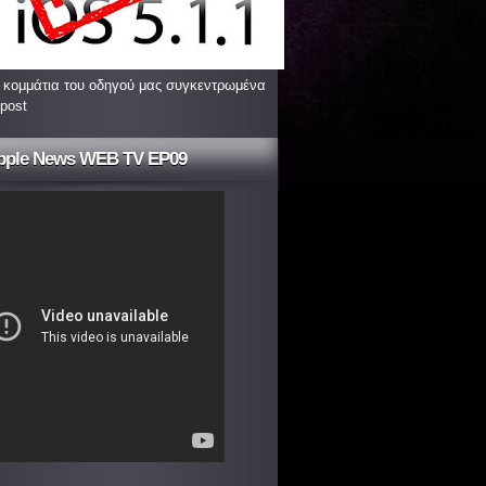
 κομμάτια του οδηγού μας συγκεντρωμένα
 post
pple News WEB TV EP09