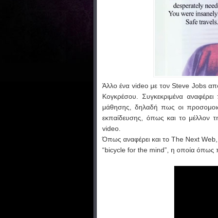
Άλλο ένα video με τον Steve Jobs απ
Κογκρέσου. Συγκεκριμένα αναφέρει
μάθησης, δηλαδή πως οι προσομοιώ
εκπαίδευσης, όπως και το μέλλον τ
video.
Όπως αναφέρει και το
The Next Web
“bicycle for the mind”, η οποία όπως π