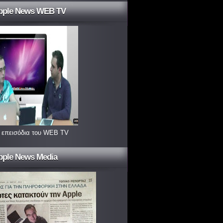
pple News WEB TV
 επεισόδια του WEB TV
pple News Media