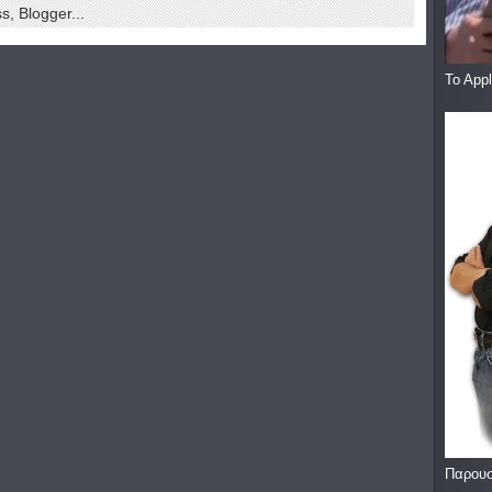
To App
Παρουσ