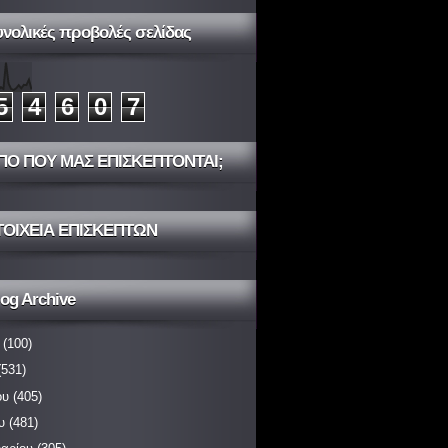
υνολικές προβολές σελίδας
5
4
6
0
7
ΠΟ ΠΟΥ ΜΑΣ ΕΠΙΣΚΕΠΤΟΝΤΑΙ;
ΤΟΙΧΕΙΑ ΕΠΙΣΚΕΠΤΩΝ
og Archive
(100)
531)
ου
(405)
υ
(481)