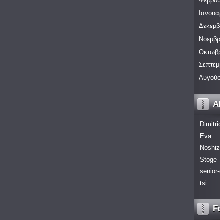
Φεβρου
Ιανουα
Δεκεμβ
Νοεμβρ
Οκτωβρ
Σεπτεμ
Αυγούσ
A
Dimitri
Eva
Noshiz
Stoge
senior-
tsi
F