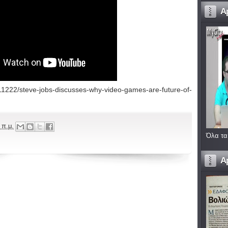
A
1222/steve-jobs-discusses-why-video-games-are-future-of-
 π.μ.
Όλα τα
A