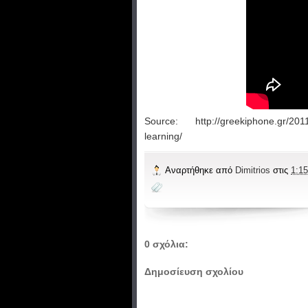
Source: http://greekiphone.gr/2011
learning/
Αναρτήθηκε από
Dimitrios
στις
1:15
0 σχόλια:
Δημοσίευση σχολίου