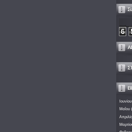
Σ
6
Α
Σ
Bl
Ιουνίου
Μαΐου
(
Απριλί
Μαρτίο