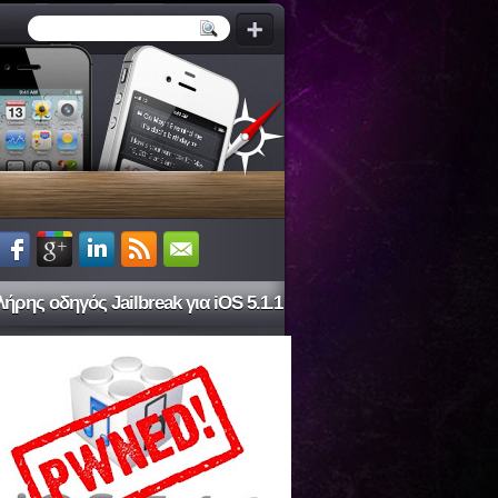
ήρης οδηγός Jailbreak για iOS 5.1.1