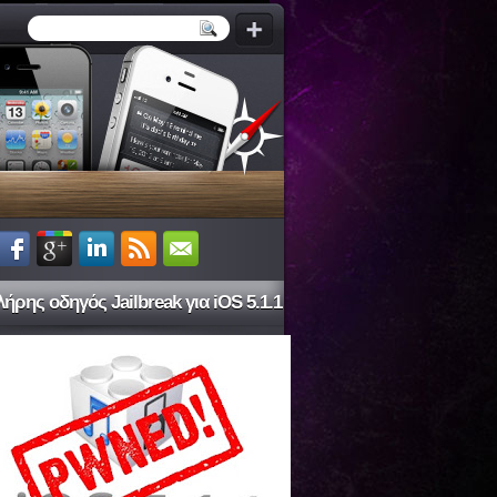
ήρης οδηγός Jailbreak για iOS 5.1.1