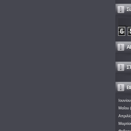
Σ
6
Α
Σ
Bl
Ιουνίου
Μαΐου
(
Απριλί
Μαρτίο