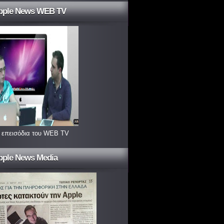
pple News WEB TV
 επεισόδια του WEB TV
pple News Media