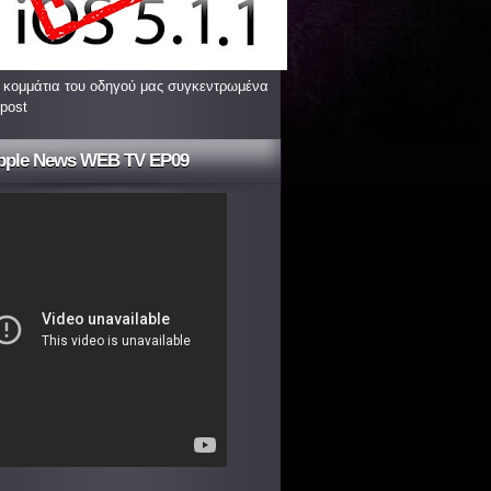
 κομμάτια του οδηγού μας συγκεντρωμένα
 post
pple News WEB TV EP09