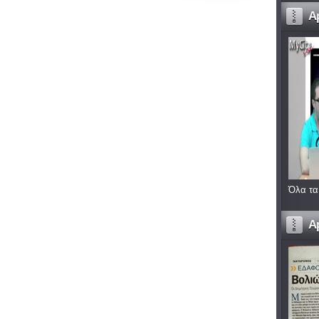
A
Όλα τα
A