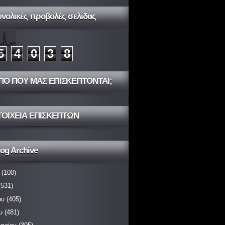
υνολικές προβολές σελίδας
5
4
0
3
8
ΠΟ ΠΟΥ ΜΑΣ ΕΠΙΣΚΕΠΤΟΝΤΑΙ;
ΤΟΙΧΕΙΑ ΕΠΙΣΚΕΠΤΩΝ
og Archive
(100)
531)
ου
(405)
υ
(481)