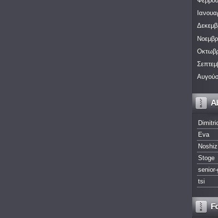
Φεβρου
Ιανουα
Δεκεμβ
Νοεμβρ
Οκτωβρ
Σεπτεμ
Αυγούσ
A
Dimitri
Eva
Noshiz
Stoge
senior-
tsi
F