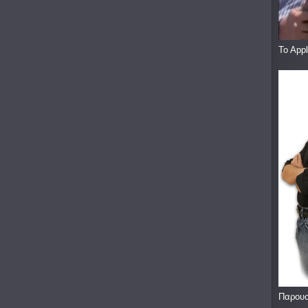
To App
Παρουσ