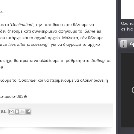
ο:
Όλα τα
ε το ‘
Destination
‘, την τοποθεσία που θέλουμε να
σε ένα
δεν ζητούμε κάτι συγκεκριμένο αφήνουμε το ‘
Same as
που υπάρχει και το αρχικό αρχείο. Μάλιστα, εάν θέλουμε
A
rce files after processing
‘ για να διαγραφεί το αρχικό
σε ήχο θα πρέπει να αλλάξουμε τη ρύθμιση στο ‘
Setting
‘ σε
4a
ξουμε το ‘
Continue
‘ και να περιμένουμε να ολοκληρωθεί η
to-audio-8939/
 μ.μ.