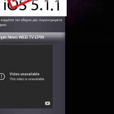
 κομμάτια του οδηγού μας συγκεντρωμένα
 post
pple News WEB TV EP09