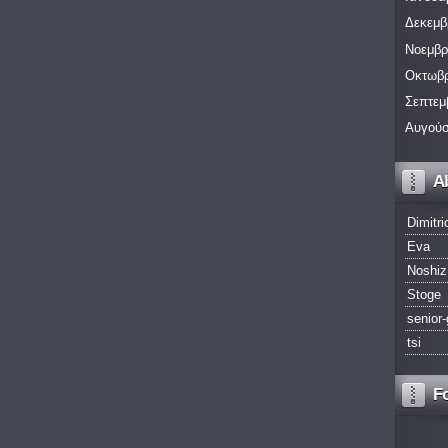
Δεκεμβ
Νοεμβρ
Οκτωβρ
Σεπτεμ
Αυγούσ
A
Dimitri
Eva
Noshiz
Stoge
senior-
tsi
F