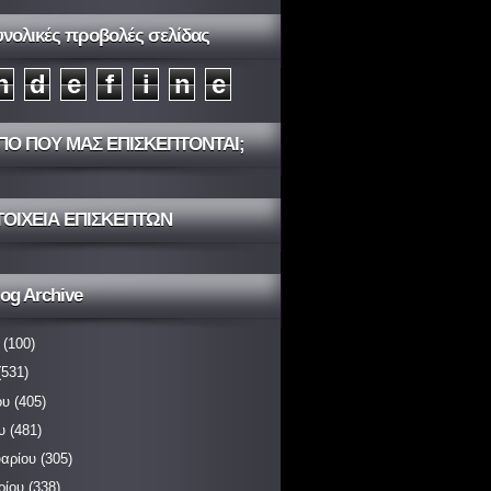
υνολικές προβολές σελίδας
n
d
e
f
i
n
e
ΠΟ ΠΟΥ ΜΑΣ ΕΠΙΣΚΕΠΤΟΝΤΑΙ;
ΤΟΙΧΕΙΑ ΕΠΙΣΚΕΠΤΩΝ
og Archive
(100)
531)
ου
(405)
υ
(481)
αρίου
(305)
ρίου
(338)