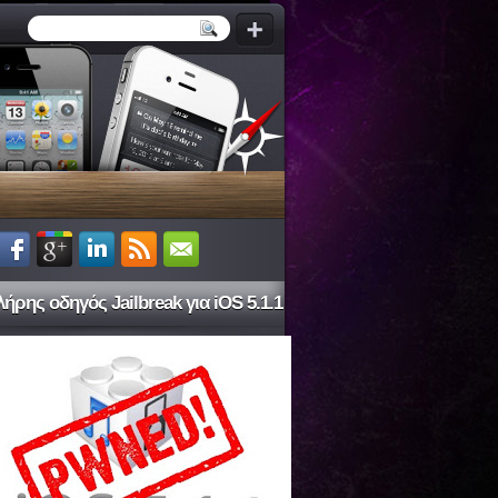
ήρης οδηγός Jailbreak για iOS 5.1.1