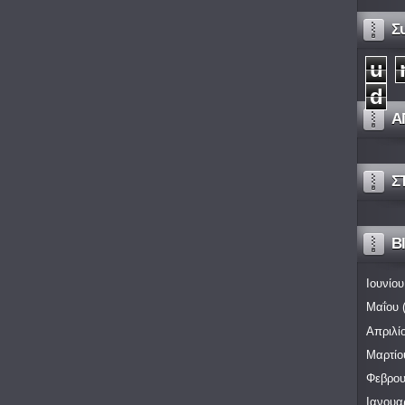
Σ
u
d
Α
Σ
Bl
Ιουνίου
Μαΐου
(
Απριλί
Μαρτίο
Φεβρου
Ιανουα