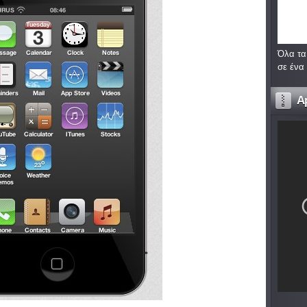
Όλα τα
σε ένα
A