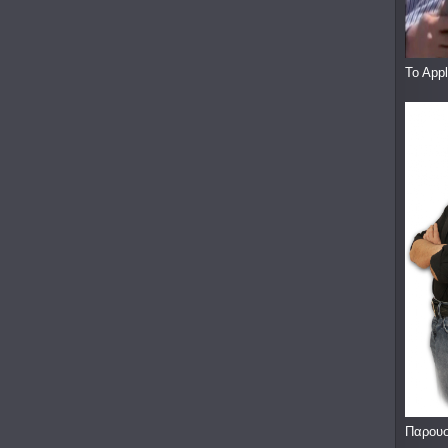
To App
Παρουσ