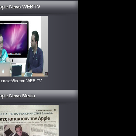
pple News WEB TV
 επεισόδια του WEB TV
pple News Media