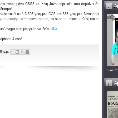
οποιώντας μόνο CSS3 και λίγη Javascript κάτι που σημαίνει ότι
A
διασμό!
ποκλειστικά από 3.395 γραμμές CCS και 335 γραμμές Javascript
ς συσκευής με το power button, το slide to unlock καθώς και το
μιούργημα που μπορείτε να δείτε
εδώ
.
/iphone-4-css/
8 π.μ.
Όλα τα
A