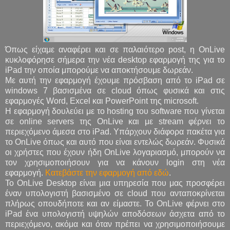
Όπως είχαμε αναφέρει και σε παλαιότερο post, η OnLive
κυκλοφόρησε σήμερα την νέα desktop εφαρμογή της για το
iPad την οποία μπορούμε να αποκτήσουμε δωρεάν.
Με αυτή την εφαρμογή έχουμε πρόσβαση από το iPad σε
windows 7 βασισμένα σε cloud όπως φυσικά και στις
εφαρμογές Word, Excel και PowerPoint της microsoft.
H εφαρμογή δουλεύει με το hosting του software που γίνεται
σε online servers της OnLive και με stream φέρνει το
περιεχόμενο άμεσα στο iPad. Υπάρχουν διάφορα πακέτα για
το OnLive όπως και αυτό που είναι εντελώς δωρεάν. Φυσικά
οι χρήστες που έχουν ήδη OnLive λογαριασμό, μπορούν να
τον χρησιμοποιήσουν για να κάνουν login στη νέα
εφαρμογή.
Κατεβάστε την εφαρμογή από εδώ
.
Το OnLive Desktop είναι μια υπηρεσία που μας προσφέρει
έναν υπολογιστή βασισμένο σε cloud που ανταποκρίνεται
πλήρως οπουδήποτε και αν είμαστε. Το OnLive φέρνει στο
iPad ένα υπολογιστή υψηλών αποδόσεων άσχετα από το
περιεχόμενο, ακόμα και όταν πρέπει να χρησιμοποιήσουμε