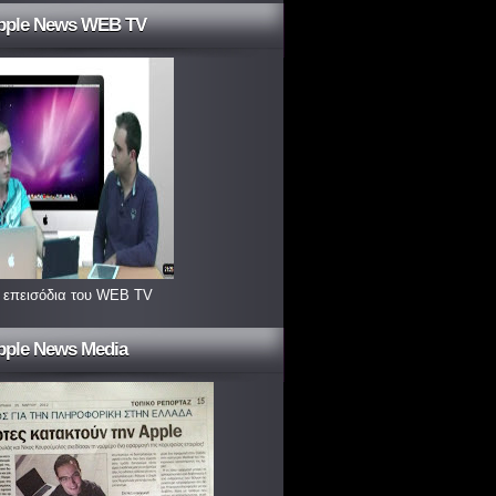
pple News WEB TV
 επεισόδια του WEB TV
pple News Media