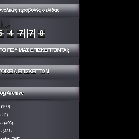
υνολικές προβολές σελίδας
5
4
7
7
8
ΠΟ ΠΟΥ ΜΑΣ ΕΠΙΣΚΕΠΤΟΝΤΑΙ;
ΤΟΙΧΕΙΑ ΕΠΙΣΚΕΠΤΩΝ
og Archive
(100)
531)
ου
(405)
υ
(481)