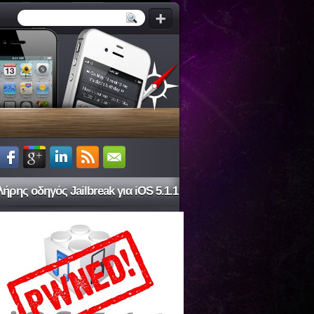
ήρης οδηγός Jailbreak για iOS 5.1.1