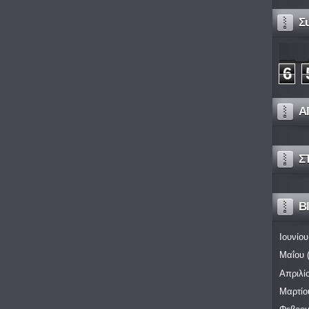
Σ
6
Α
Σ
Bl
Ιουνίου
Μαΐου
(
Απριλί
Μαρτίο