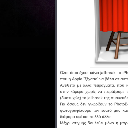
Όλοι όσοι έχετε κάνει jailbreak το 
που η Apple “ξέχασε” να βάλει σε αυτ
Αντίθετα με άλλα πειράγματα, που
στην κάμερα χωρίς να πειράξουμε 
(δυστυχώς) το jailbreak της συσκευής
Για όσους δεν γνωρίζουν το PhotoBo
φωτογραφίσουμε τον ευατό μας και
διάφορα εφέ και πολλά άλλα.
Μέχρι στιγμής δουλεύει μόνο η μπρ