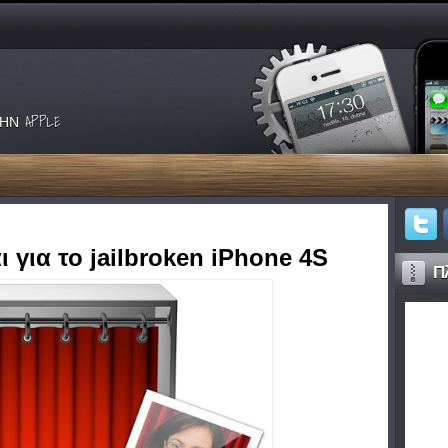
ΗΝ APPLE
 για το jailbroken iPhone 4S
Πλ