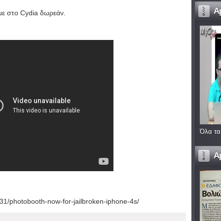
A
ε στο Cydia δωρεάν.
Όλα τα
A
31/photobooth-now-for-jailbroken-iphone-4s/