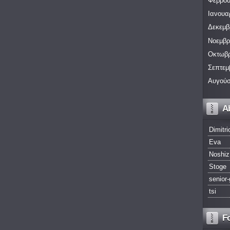
Φεβρου
Ιανουα
Δεκεμβ
Νοεμβρ
Οκτωβρ
Σεπτεμ
Αυγούσ
A
Dimitri
Eva
Noshiz
Stoge
senior-
tsi
F