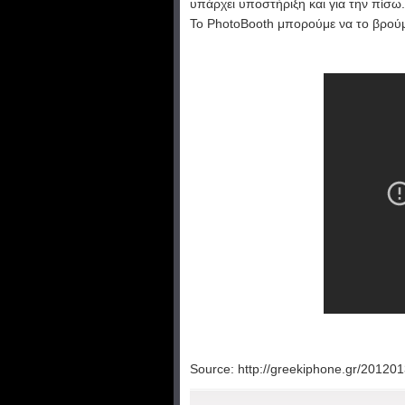
υπάρχει υποστήριξη και για την πίσω.
Το PhotoBooth μπορούμε να το βρούμ
Source: http://greekiphone.gr/201201