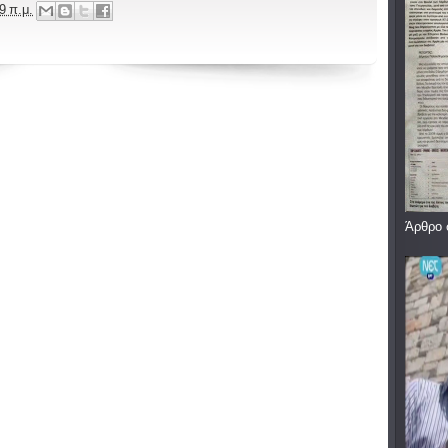
9 π.μ.
Άρθρο 