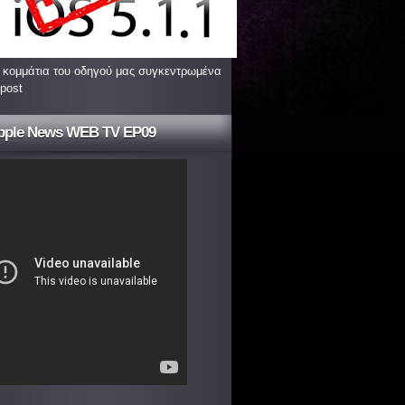
 κομμάτια του οδηγού μας συγκεντρωμένα
 post
pple News WEB TV EP09