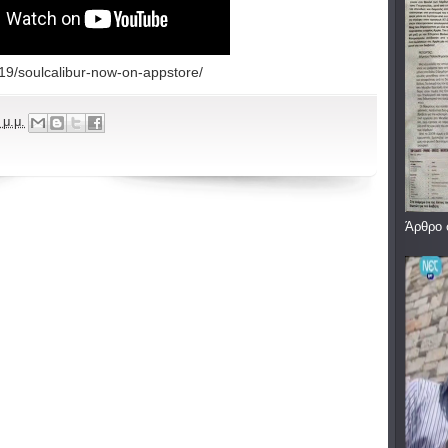
19/soulcalibur-now-on-appstore/
 μ.μ.
Άρθρο 