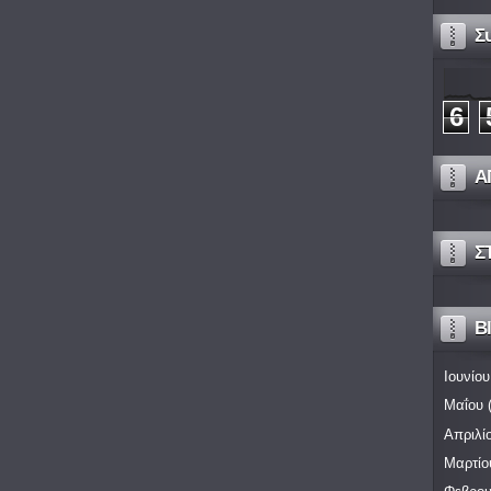
Σ
6
Α
Σ
Bl
Ιουνίου
Μαΐου
(
Απριλί
Μαρτίο