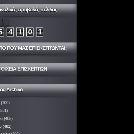
υνολικές προβολές σελίδας
5
4
1
0
1
ΠΟ ΠΟΥ ΜΑΣ ΕΠΙΣΚΕΠΤΟΝΤΑΙ;
ΤΟΙΧΕΙΑ ΕΠΙΣΚΕΠΤΩΝ
og Archive
(100)
531)
ου
(405)
υ
(481)