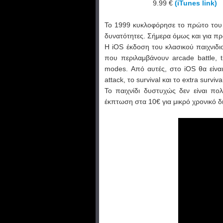
9.99 €
(iTunes link)
Το 1999 κυκλοφόρησε το πρώτο του p
δυνατότητες. Σήμερα όμως και για πρ
Η iOS έκδοση του κλασικού παιχνιδιο
που περιλαμβάνουν arcade battle, ti
modes. Από αυτές, στο iOS θα είνα
attack, το survival και το extra surviva
Το παιχνίδι δυστυχώς δεν είναι π
έκπτωση στα 10€ για μικρό χρονικό δ