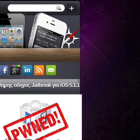
ήρης οδηγός Jailbreak για iOS 5.1.1