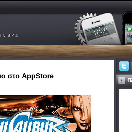
ΗΝ APPLE
μο στο AppStore
Πλ