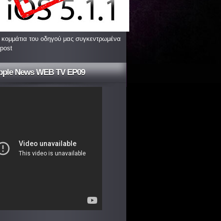
 κομμάτια του οδηγού μας συγκεντρωμένα
 post
pple News WEB TV EP09