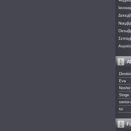
Φεβρου
Ιανουα
Δεκεμβ
Νοεμβρ
Οκτωβρ
Σεπτεμ
Αυγούσ
A
Dimitri
Eva
Noshiz
Stoge
senior-
tsi
F