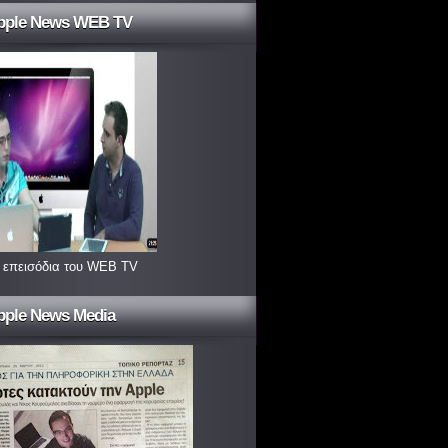
pple News WEB TV
 επεισόδια του WEB TV
pple News Media