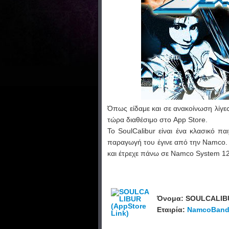
Όπως είδαμε και σε ανακοίνωση λίγες 
τώρα διαθέσιμο στο App Store.
Το SoulCalibur είναι ένα κλασικό π
παραγωγή του έγινε από την Namco. 
και έτρεχε πάνω σε Namco System 12
Όνομα: SOULCALIB
Εταιρία:
NamcoBanda