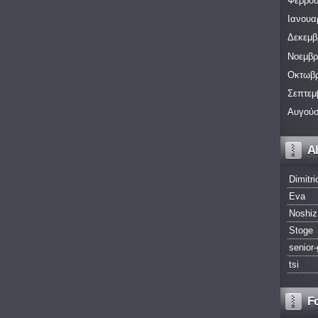
Φεβρου
Ιανουα
Δεκεμβ
Νοεμβρ
Οκτωβρ
Σεπτεμ
Αυγούσ
A
Dimitri
Eva
Noshiz
Stoge
senior-
tsi
F