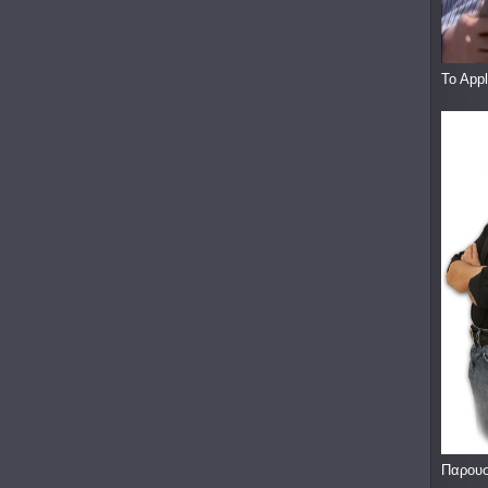
To App
Παρουσ