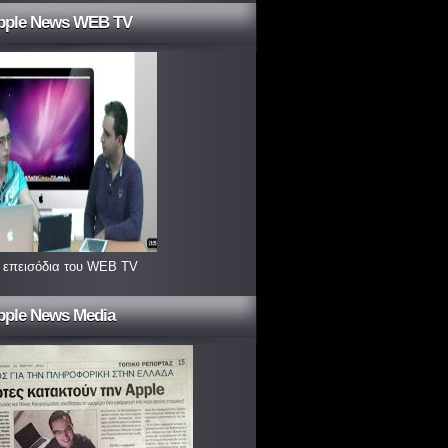
pple News WEB TV
 επεισόδια του WEB TV
pple News Media