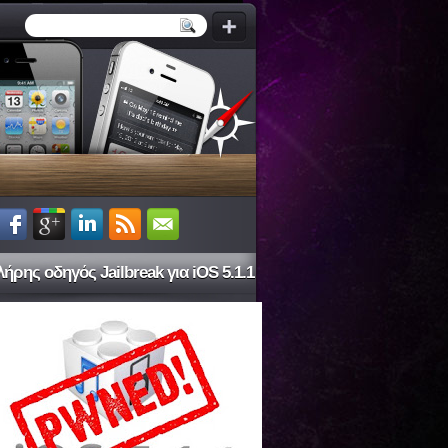
ήρης οδηγός Jailbreak για iOS 5.1.1