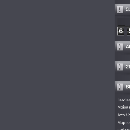
Σ
6
Α
Σ
Bl
Ιουνίου
Μαΐου
(
Απριλί
Μαρτίο