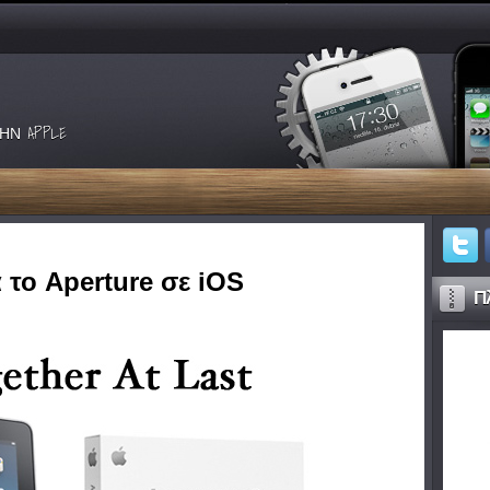
ΗΝ APPLE
 το Aperture σε iOS
Πλ