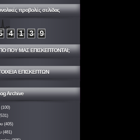
υνολικές προβολές σελίδας
5
4
1
3
9
ΠΟ ΠΟΥ ΜΑΣ ΕΠΙΣΚΕΠΤΟΝΤΑΙ;
ΤΟΙΧΕΙΑ ΕΠΙΣΚΕΠΤΩΝ
og Archive
(100)
531)
ου
(405)
υ
(481)