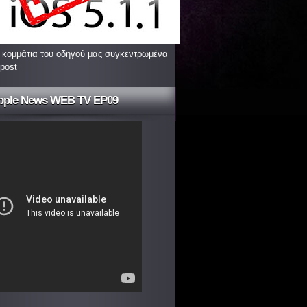
 κομμάτια του οδηγού μας συγκεντρωμένα
 post
pple News WEB TV EP09