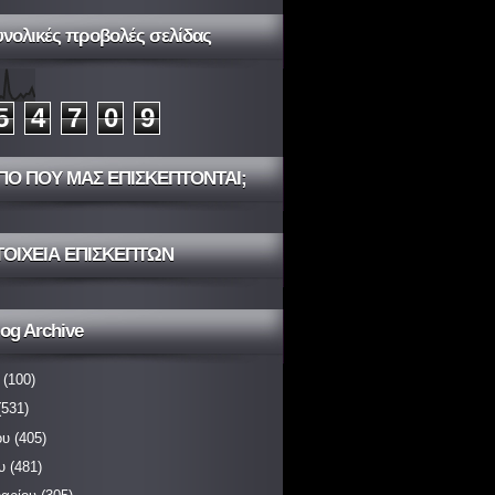
υνολικές προβολές σελίδας
5
4
7
0
9
ΠΟ ΠΟΥ ΜΑΣ ΕΠΙΣΚΕΠΤΟΝΤΑΙ;
ΤΟΙΧΕΙΑ ΕΠΙΣΚΕΠΤΩΝ
og Archive
(100)
531)
ου
(405)
υ
(481)