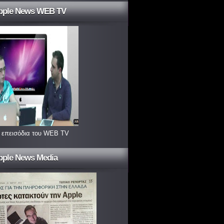
pple News WEB TV
 επεισόδια του WEB TV
pple News Media