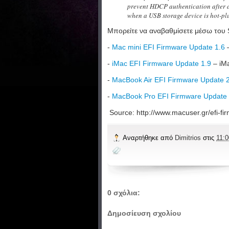
prevent HDCP authentication after a 
when a USB storage device is hot-pl
Μπορείτε να αναβαθμίσετε μέσω του
-
Mac mini EFI Firmware Update 1.6
–
-
iMac EFI Firmware Update 1.9
– iMa
-
MacBook Air EFI Firmware Update 
-
MacBook Pro EFI Firmware Update 
Source: http://www.macuser.gr/efi-f
Αναρτήθηκε από
Dimitrios
στις
11:0
0 σχόλια:
Δημοσίευση σχολίου