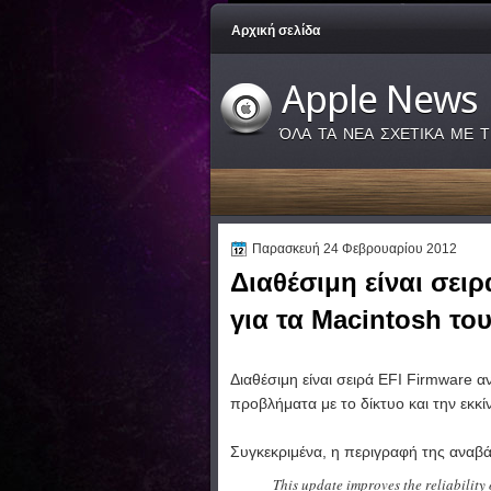
Αρχική σελίδα
Apple News
ΌΛΑ ΤΑ ΝΕΑ ΣΧΕΤΙΚΑ ΜΕ Τ
Παρασκευή 24 Φεβρουαρίου 2012
Διαθέσιμη είναι σει
για τα Macintosh του
Διαθέσιμη είναι σειρά EFI Firmware 
προβλήματα με το δίκτυο και την εκκί
Συγκεκριμένα, η περιγραφή της αναβάθ
This update improves the reliability