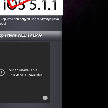
 κομμάτια του οδηγού μας συγκεντρωμένα
 post
pple News WEB TV EP09