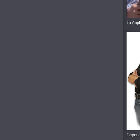
To App
Παρουσ