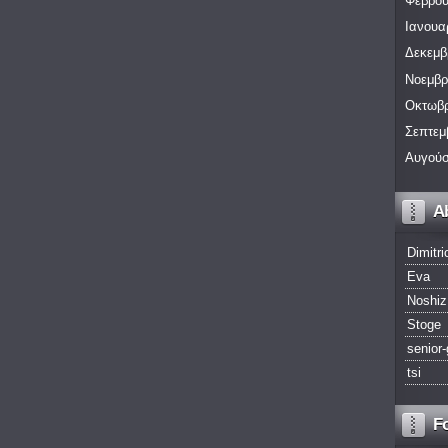
Φεβρου
Ιανουα
Δεκεμβ
Νοεμβρ
Οκτωβρ
Σεπτεμ
Αυγούσ
A
Dimitri
Eva
Noshiz
Stoge
senior-
tsi
F