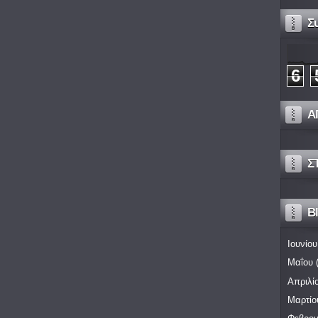
Σ
6
Α
Σ
Bl
Ιουνίου
Μαΐου
(
Απριλί
Μαρτίο