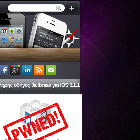
ήρης οδηγός Jailbreak για iOS 5.1.1