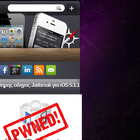
ήρης οδηγός Jailbreak για iOS 5.1.1