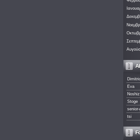
Φεβρου
Ιανουα
Δεκεμβ
Νοεμβρ
Οκτωβρ
Σεπτεμ
Αυγούσ
A
Dimitri
Eva
Noshiz
Stoge
senior-
tsi
F