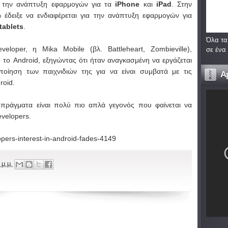
α την ανάπτυξη εφαρμογών για τα
iPhone
και
iPad
. Στην
 έδειξε να ενδιαφέρεται για την ανάπτυξη εφαρμογών για
tablets
.
Όλα τα
loper, η Mika Mobile (βλ. Battleheart, Zombieville),
σε ένα
ο Android, εξηγώντας ότι ήταν αναγκασμένη να εργάζεται
ίηση των παιχνιδιών της για να είναι συμβατά με τις
A
roid.
πράγματα είναι πολύ πιο απλά γεγονός που φαίνεται να
velopers.
opers-interest-in-android-fades-4149
 μ.μ.