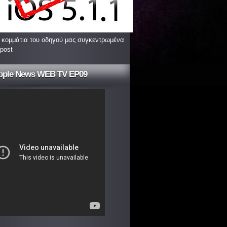
 κομμάτια του οδηγού μας συγκεντρωμένα
 post
pple News WEB TV EP09