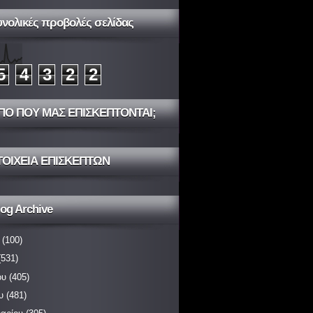
υνολικές προβολές σελίδας
5
4
3
2
2
ΠΟ ΠΟΥ ΜΑΣ ΕΠΙΣΚΕΠΤΟΝΤΑΙ;
ΤΟΙΧΕΙΑ ΕΠΙΣΚΕΠΤΩΝ
og Archive
(100)
531)
ου
(405)
υ
(481)