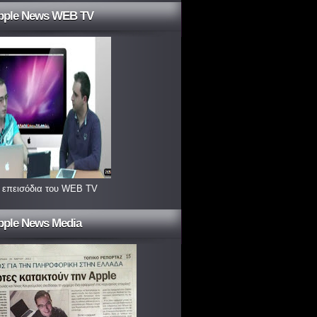
pple News WEB TV
 επεισόδια του WEB TV
pple News Media