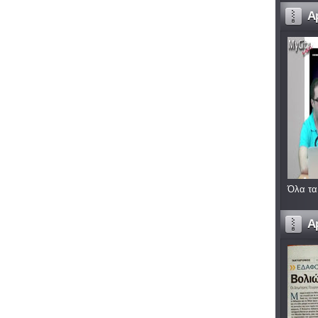
A
Όλα τα
A