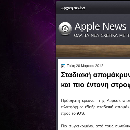
Αρχική σελίδα
Apple News
ΌΛΑ ΤΑ ΝΕΑ ΣΧΕΤΙΚΑ ΜΕ Τ
Τρίτη 20 Μαρτίου 2012
Σταδιακή απομάκρυν
και πιο έντονη στρο
Πρόσφατη έρευνα της Appcelerator 
πλατφόρμες έδειξε σταδιακή απομά
προς το
iOS
.
Πιο συγκεκριμένα, από τους συνολικ