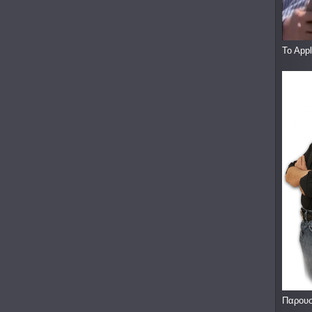
To App
Παρουσ