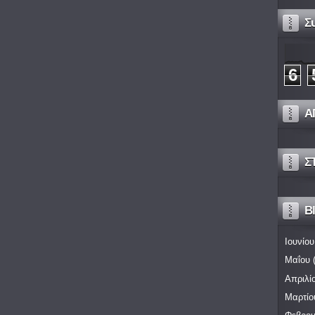
Σ
6
Α
Σ
Bl
Ιουνίου
Μαΐου
(
Απριλί
Μαρτίο