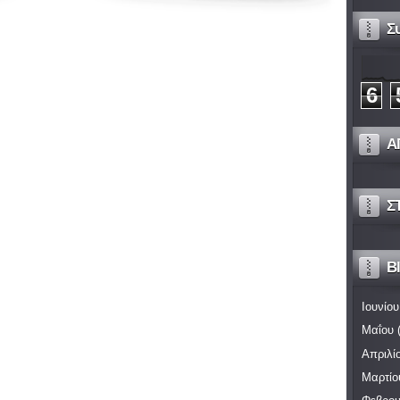
Σ
6
Α
Σ
Bl
Ιουνίου
Μαΐου
(
Απριλί
Μαρτίο