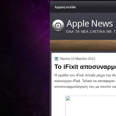
Αρχική σελίδα
Apple News
ΌΛΑ ΤΑ ΝΕΑ ΣΧΕΤΙΚΑ ΜΕ Τ
Πέμπτη 15 Μαρτίου 2012
Το iFixit αποσυναρμο
Η ομάδα του
iFixit
πέταξε μέχρι την Α
καινούργιο iPad. Τελικά τα κατάφεραν 
αποσυναρμολόγηση του με σκοπό να μ