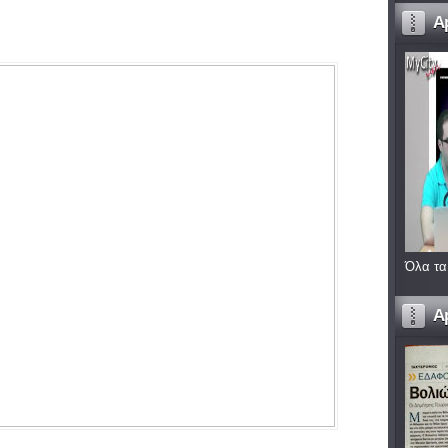
A
Όλα τα
A