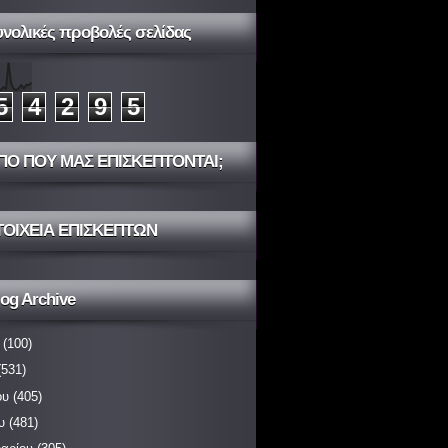
υνολικές προβολές σελίδας
5
4
2
9
5
ΠΟ ΠΟΥ ΜΑΣ ΕΠΙΣΚΕΠΤΟΝΤΑΙ;
ΤΟΙΧΕΙΑ ΕΠΙΣΚΕΠΤΩΝ
og Archive
(100)
531)
ου
(405)
υ
(481)