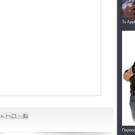
To App
.μ.
Παρουσ