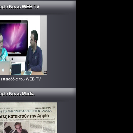
pple News WEB TV
 επεισόδια του WEB TV
pple News Media