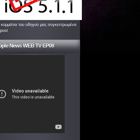
 κομμάτια του οδηγού μας συγκεντρωμένα
 post
pple News WEB TV EP09