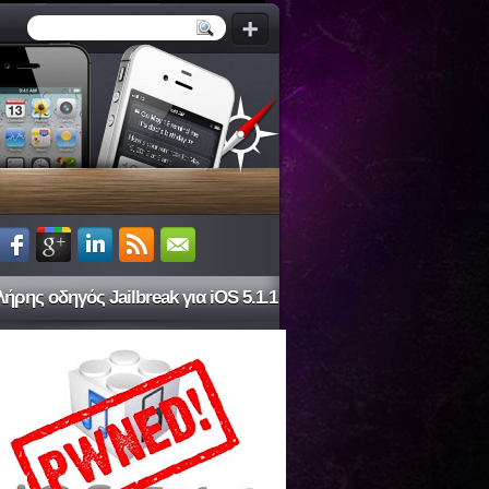
ήρης οδηγός Jailbreak για iOS 5.1.1