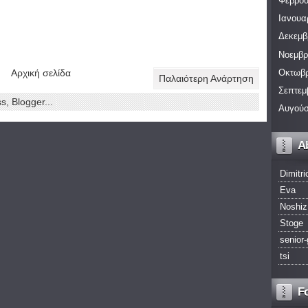
Φεβρου
Ιανουα
Δεκεμβ
Νοεμβρ
Αρχική σελίδα
Οκτωβρ
Παλαιότερη Ανάρτηση
Σεπτεμ
Αυγούσ
A
Dimitri
Eva
Noshiz
Stoge
senior-
tsi
F