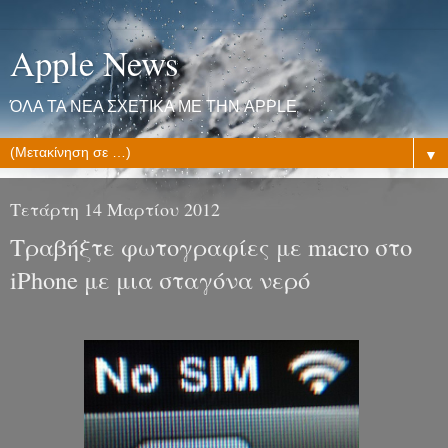
Apple News
ΌΛΑ ΤΑ ΝΕΑ ΣΧΕΤΙΚΑ ΜΕ ΤΗΝ APPLE
▼
Τετάρτη 14 Μαρτίου 2012
Τραβήξτε φωτογραφίες με macro στο
iPhone με μια σταγόνα νερό