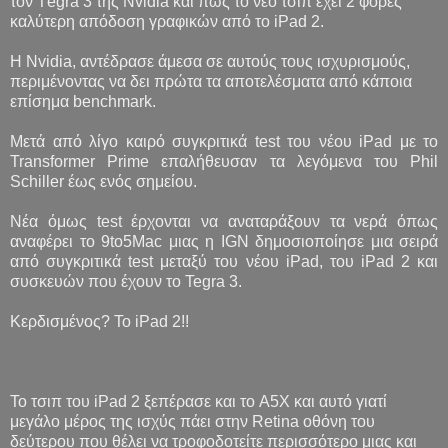
τον Τegra 3 της Nvidia και πως το νέο τσιπ έχει 2 φορές
καλύτερη απόδοση γραφικών από το iPad 2.
H Nvidia, αντέδρασε άμεσα σε αυτούς τους ισχυρισμούς,
περιμένοντας να δει πρώτα τα αποτελέσματα από κάποια
επίσημα benchmark.
Μετά από λίγο καιρό συγκριτικά test του νέου iPad με το
Transformer Prime επαλήθευσαν τα λεγόμενα του Phil
Schiller έως ενός σημείου.
Νέα όμως test έρχονται να αναταράξουν τα νερά όπως
αναφέρει το 9to5Μac μιας η IGN δημοσιοποίησε μια σειρά
από συγκριτικά test μεταξύ του νέου iPad, του iPad 2 και
συσκευών που έχουν το Tegra 3.
Κερδισμένος? Το iPad 2!!
Το τσιπ του iPad 2 ξεπέρασε και το A5X και αυτό γιατί
μεγάλο μέρος της ισχύς πάει στην Retina οθόνη του
δεύτερου που θέλει να τροφοδοτείτε περισσότερο μιας και