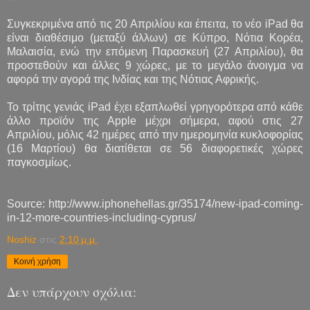
Συγκεκριμένα από τις 20 Απριλίου και έπειτα, το νέο iPad θα
είναι διαθέσιμο (μεταξύ άλλων) σε Κύπρο, Νότια Κορέα,
Μαλαισία, ενώ την επόμενη Παρασκευή (27 Απριλίου), θα
προστεθούν και άλλες 9 χώρες, με το μεγάλο άνοιγμα να
αφορά την αγορά της Ινδίας και της Νότιας Αφρικής.
Το τρίτης γενιάς iPad έχει εξαπλωθεί γρηγορότερα από κάθε
άλλο προϊόν της Apple μέχρι σήμερα, αφού στις 27
Απριλίου, μόλις 42 ημέρες από την ημερομηνία κυκλοφορίας
(16 Μαρτίου) θα διατίθεται σε 56 διαφορετικές χώρες
παγκοσμίως.
Source: http://www.iphonehellas.gr/35174/new-ipad-coming-
in-12-more-countries-including-cyprus/
Noshiz
στις
2:10 μ.μ.
Κοινή χρήση
Δεν υπάρχουν σχόλια: