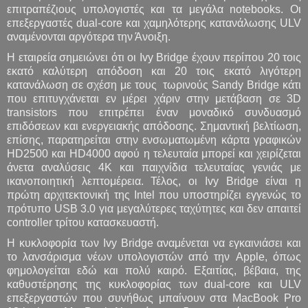
επιτραπέζιους υπολογιστές και τα μεγάλα notebooks. Οι
επεξεργαστές dual-core και χαμηλότερης κατανάλωσης ULV
αναμένονται αργότερα την Άνοιξη.
Η εταιρεία σημειώνει ότι οι Ivy Bridge έχουν περίπου 20 τοις
εκατό καλύτερη απόδοση και 20 τοις εκατό λιγότερη
κατανάλωση σε σχέση με τους τωρινούς Sandy Bridge κάτι
που επιτυγχάνεται εν μέρει χάριν στην μετάβαση σε 3D
transistors που επιτρέπει έναν μοναδικό συνδυασμό
επιδόσεων και ενεργειακής απόδοσης. Σημαντική βελτίωση,
επίσης, παρατηρείται στην ενσωματωμένη κάρτα γραφικών
HD2500 και HD4000 αφού η τελευταία μπορεί και χειρίζεται
άνετα αναλύσεις 4K και παιχνίδια τελευταίας γενιάς με
ικανοποιητική λεπτομέρεια. Τέλος, οι Ivy Bridge είναι η
πρώτη αρχιτεκτονική της Intel που υποστηρίζει εγγενώς το
πρότυπο USB 3.0 για μεγαλύτερες ταχύτητες και δεν απαιτεί
controller τρίτου κατασκευαστή.
Η κυκλοφορία των Ivy Bridge αναμένεται να εγκαινιάσει και
το λανσάρισμα νέων υπολογιστών από την Apple, όπως
φημολογείται εδώ και πολύ καιρό. Εξαιτίας, βέβαια, της
καθυστέρησης της κυκλοφορίας των dual-core και ULV
επεξεργαστών που συνήθως μπαίνουν στα MacBook Pro