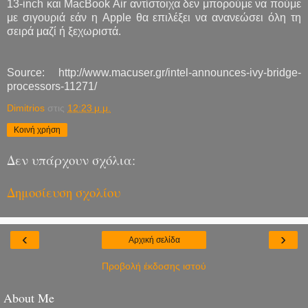
13-inch και MacBook Air αντίστοιχα δεν μπορούμε να πούμε
με σιγουριά εάν η Apple θα επιλέξει να ανανεώσει όλη τη
σειρά μαζί ή ξεχωριστά.
Source: http://www.macuser.gr/intel-announces-ivy-bridge-
processors-11271/
Dimitrios
στις
12:23 μ.μ.
Κοινή χρήση
Δεν υπάρχουν σχόλια:
Δημοσίευση σχολίου
‹
›
Αρχική σελίδα
Προβολή έκδοσης ιστού
About Me