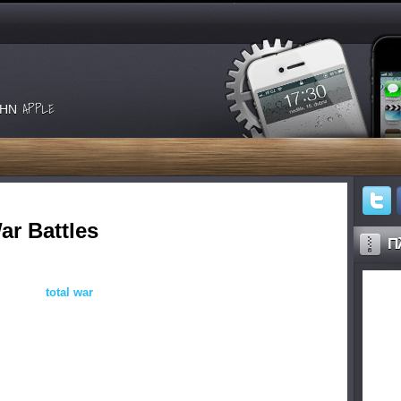
ΗΝ APPLE
ar Battles
Πλ