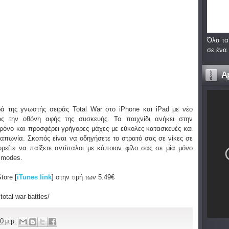
Όλα τα
σε ένα
A
ρά της γνωστής σειράς Total War στο iPhone και iPad με νέο
ς την οθόνη αφής της συσκευής. Το παιχνίδι ανήκει στην
ρόνο και προσφέρει γρήγορες μάχες με εύκολες κατασκευές και
 Ιαπωνία. Σκοπός είναι να οδηγήσετε το στρατό σας σε νίκες σε
ίτε να παίξετε αντίπαλοι με κάποιον φίλο σας σε μία μόνο
r modes.
tore [
iTunes link
] στην τιμή των 5.49€
otal-war-battles/
0 μ.μ.