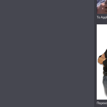
To App
Παρουσ