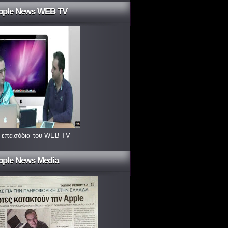
pple News WEB TV
 επεισόδια του WEB TV
pple News Media