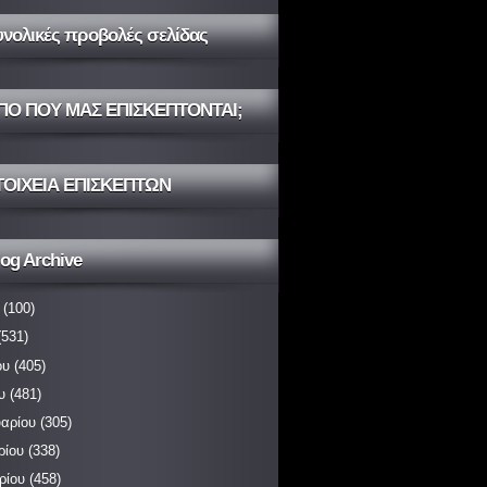
υνολικές προβολές σελίδας
ΠΟ ΠΟΥ ΜΑΣ ΕΠΙΣΚΕΠΤΟΝΤΑΙ;
ΤΟΙΧΕΙΑ ΕΠΙΣΚΕΠΤΩΝ
og Archive
(100)
531)
ου
(405)
υ
(481)
αρίου
(305)
ρίου
(338)
ρίου
(458)