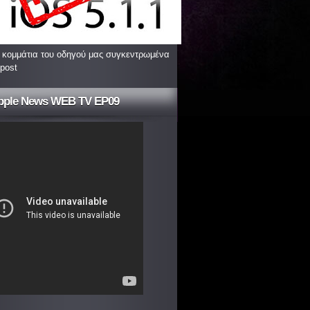
 κομμάτια του οδηγού μας συγκεντρωμένα
 post
pple News WEB TV EP09