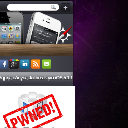
ήρης οδηγός Jailbreak για iOS 5.1.1