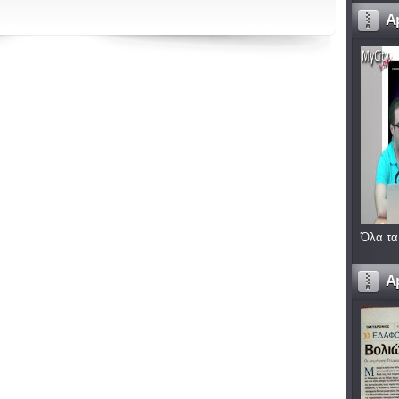
A
Όλα τα
A