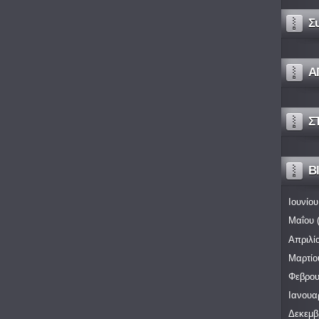
Σ
Α
Σ
Bl
Ιουνίου
Μαΐου
(
Απριλί
Μαρτίο
Φεβρου
Ιανουα
Δεκεμβ