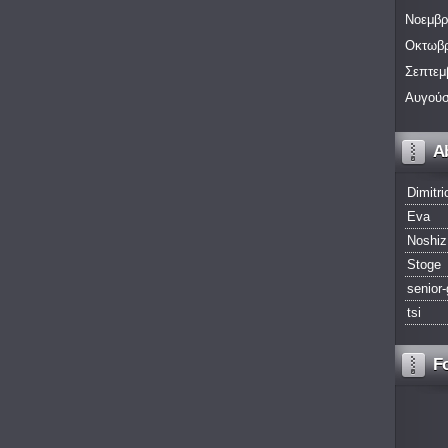
Νοεμβρ
Οκτωβρ
Σεπτεμ
Αυγούσ
A
Dimitri
Eva
Noshiz
Stoge
senior-
tsi
F