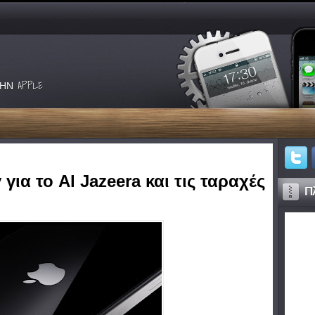
ΗΝ APPLE
ια το Al Jazeera και τις ταραχές
Πλ