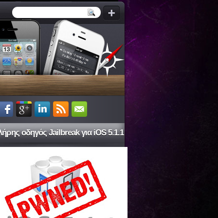
ήρης οδηγός Jailbreak για iOS 5.1.1