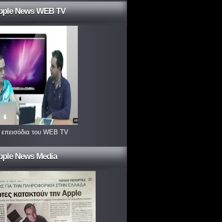
pple News WEB TV
 επεισόδια του WEB TV
pple News Media