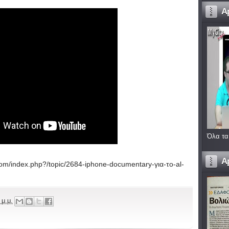
A
Όλα τα
A
com/index.php?/topic/2684-iphone-documentary-για-το-al-
 μ.μ.