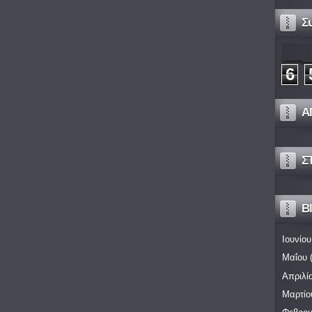
Σ
6
Α
Σ
Bl
Ιουνίου
Μαΐου
(
Απριλί
Μαρτίο