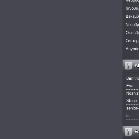
Φεβρου
Ιανουα
Δεκεμβ
Νοεμβρ
Οκτωβρ
Σεπτεμ
Αυγούσ
A
Dimitri
Eva
Noshiz
Stoge
senior-
tsi
F