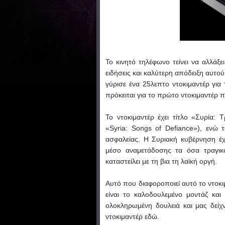
Το κινητό τηλέφωνο τείνει να αλλάξε
ειδήσεις και καλύτερη απόδειξη αυτού
γύρισε ένα 25λεπτο ντοκιμαντέρ για
πρόκειται για το πρώτο ντοκιμαντέρ π
To ντοκιμαντέρ έχει τίτλο «Συρία:
«Syria: Songs of Defiance»), ενώ 
ασφαλείας. Η Συριακή κυβέρνηση έχ
μέσο αναμετάδοσης τα όσα τραγικά
καταστείλει με τη βια τη λαϊκή οργή.
Αυτό που διαφοροποιεί αυτό το ντοκι
είναι το καλοδουλεμένο μοντάζ κα
ολοκληρωμένη δουλειά και μας δείχν
ντοκιμαντέρ εδώ.