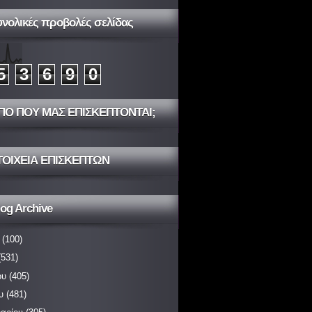
υνολικές προβολές σελίδας
5
3
6
9
0
ΠΟ ΠΟΥ ΜΑΣ ΕΠΙΣΚΕΠΤΟΝΤΑΙ;
ΤΟΙΧΕΙΑ ΕΠΙΣΚΕΠΤΩΝ
og Archive
(100)
531)
ου
(405)
υ
(481)