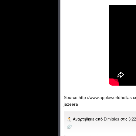
Source:http://www.appleworldhellas.
jazeera
Αναρτήθηκε από
Dimitrios
στις
3:22