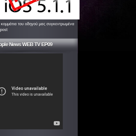
 κομμάτια του οδηγού μας συγκεντρωμένα
 post
pple News WEB TV EP09