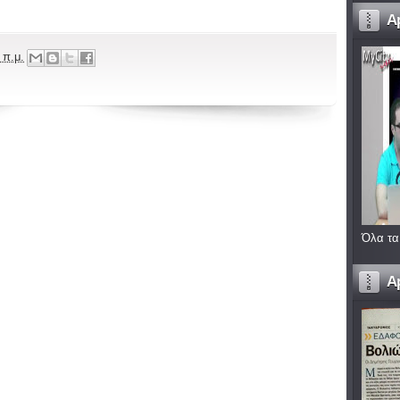
A
 π.μ.
Όλα τα
A