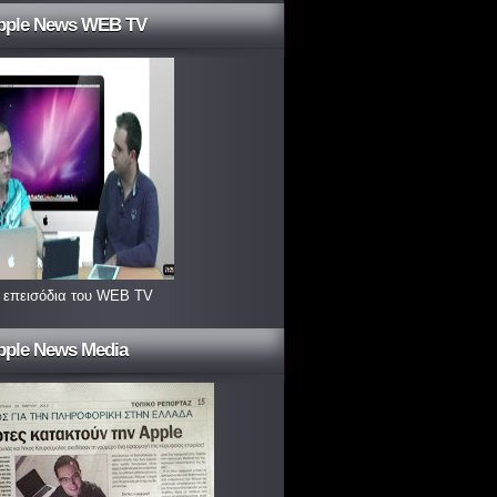
pple News WEB TV
 επεισόδια του WEB TV
pple News Media