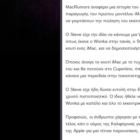
MacRumors αναφέρει μια ιστορία του 
παραγωγής του πρώτου μοντέλου iMac
να γιορτάσουν την πώληση του εκατο
O Steve είχε την ιδέα να κάνουμε μι
όπως έκανε ο Wonka στην ταινία, ο S
κουτί ενός iMac, και να δημοσιοποιήσ
Όποιος άνοιγε το κουτί iMac με το τ
του και θα πετούσε στο Cupertino, όπ
κάνανε μια περιοδεία στην πανεπιστη
Ο Steve είχε ήδη δώσει εντολή στην
χρυσό πιστοποιητικό. Ο ίδιος ήθελε ν
Wonka με καπέλο και όλο το εκκεντρι
Προφανώς, οι άνθρωποι χάρηκαν με την
τέλος κάτι ο νόμος της Καλιφόρνιας γ
της Apple για μια τέτοια παρουσίαση,