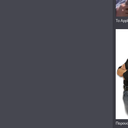
To App
Παρουσ