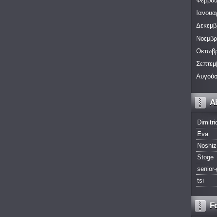
Φεβρου
Ιανουα
Δεκεμβ
Νοεμβρ
Οκτωβρ
Σεπτεμ
Αυγούσ
A
Dimitri
Eva
Noshiz
Stoge
senior-
tsi
F