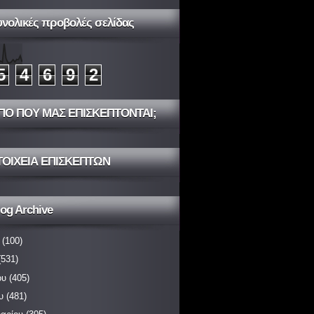
υνολικές προβολές σελίδας
5
4
6
9
2
ΠΟ ΠΟΥ ΜΑΣ ΕΠΙΣΚΕΠΤΟΝΤΑΙ;
ΤΟΙΧΕΙΑ ΕΠΙΣΚΕΠΤΩΝ
og Archive
(100)
531)
ου
(405)
υ
(481)