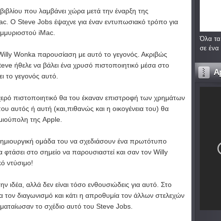
βιβλίου που λαμβάνει χώρα μετά την έναρξη της
. Ο Steve Jobs έψαχνε για έναν εντυπωσιακό τρόπο για
μμυριοστού iMac.
Όλα τα
σε ένα
α Willy Wonka παρουσίαση με αυτό το γεγονός. Ακριβώς
teve ήθελε να βάλει ένα χρυσό πιστοποιητικό μέσα στο
A
ει το γεγονός αυτό.
υχερό πιστοποιητικό θα του έκαναν επιστροφή των χρημάτων
ου αυτός ή αυτή (και,πιθανώς και η οικογένεια του) θα
μιούπολη της Apple.
 δημιουργική ομάδα του να σχεδιάσουν ένα πρωτότυπο
α φτάσει στο σημείο να παρουσιαστεί και σαν τον Willy
κό ντύσιμο!
 ιδέα, αλλά δεν είναι τόσο ενθουσιώδεις για αυτό. Στο
ια τον διαγωνισμό και κάτι η απροθυμία τον άλλων στελεχών
 ματαίωσαν το σχέδιο αυτό του Steve Jobs.