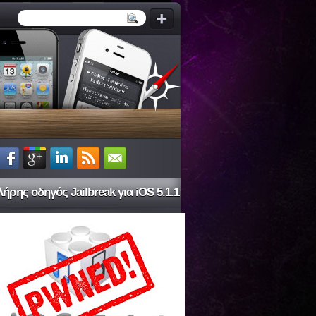
ήρης οδηγός Jailbreak για iOS 5.1.1