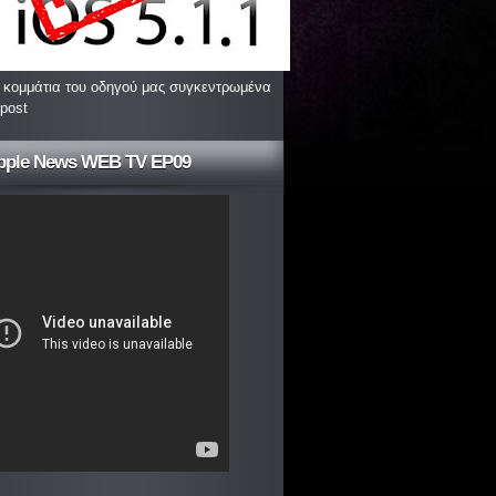
 κομμάτια του οδηγού μας συγκεντρωμένα
 post
pple News WEB TV EP09