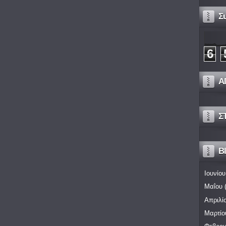
Σ
6
Α
Σ
Bl
Ιουνίου
Μαΐου
(
Απριλί
Μαρτίο