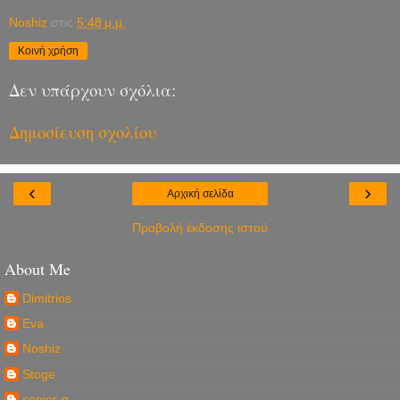
Noshiz
στις
5:48 μ.μ.
Κοινή χρήση
Δεν υπάρχουν σχόλια:
Δημοσίευση σχολίου
‹
›
Αρχική σελίδα
Προβολή έκδοσης ιστού
About Me
Dimitrios
Eva
Noshiz
Stoge
senior-g