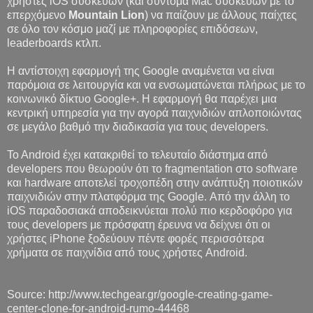
χρήστες iOS συσκευών (και σύντομα Mac συσκευών με το
επερχόμενο
Mountain Lion
) να παίζουν με άλλους παίχτες
σε όλο τον κόσμο μαζί με πληροφορίες επιδόσεων,
leaderboards κτλπ.
Η αντίστοιχη εφαρμογή της Google αναμένεται να είναι
παρόμοια σε λειτουργία και να ενσωματώνεται πλήρως με το
κοινωνικό δίκτυο Google+. Η εφαρμογή θα παρέχει μια
κεντρική υπηρεσία για την αγορά παιχνιδιών απλοποιώντας
σε μεγάλο βαθμό την διαδικασία για τους developers.
To Android έχει κατακριθεί το τελευταίο διάστημα από
developers που θεωρούν ότι το fragmentation στο software
και hardware αποτελεί τροχοπέδη στην ανάπτυξη ποιοτικών
παιχνιδιών στην πλατφόρμα της Google. Από την άλλη το
iOS παραδοσιακά αποδεικνύεται πολύ πιο κερδοφόρο για
τους developers με πρόσφατη έρευνα να δείχνει ότι οι
χρήστες iPhone ξοδεύουν πέντε φορές περισσότερα
χρήματα σε παιχνίδια από τους χρήστες Android.
Source: http://www.techgear.gr/google-creating-game-
center-clone-for-android-rumo-44468