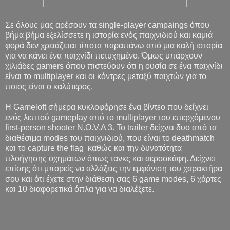
Σε όλους μας αρέσουν τα single-player campaings όπου
βήμα βήμα εξελίσσετε η ιστορία ενός παιχνιδιού και καμιά
φορά δεν χρειάζεται τίποτα παραπάνω από μια καλή ιστορία
για να κάνει ένα παιχνίδι πετυχημένο. Όμως υπάρχουν
χιλιάδες gamers όπου πιστεύουν ότι η ουσία σε ένα παιχνίδι
είναι το multiplayer και οι κόντρες μεταξύ παιχτών για το
ποιος είναι ο καλύτερος.
Η Gameloft σήμερα κυκλοφόρησε ένα βίντεο που δείχνει
ενός λεπτού gameplay από το multiplayer του επερχόμενου
first-person shooter N.O.V.A 3. Το trailer δείχνει δυο από τα
διαθέσιμα modes του παιχνιδιού, που είναι το deathmatch
και το capture the flag καθώς και την δυνατότητα
πλοήγησης οχημάτων όπως τανκς και αεροσκάφη. Δείχνει
επίσης ότι μπορείς να αλλάξεις την εμφάνιση του χαρακτήρα
σου και ότι έχετε στην διάθεση σας 6 game modes, 6 χάρτες
και 10 διαφορετικά όπλα για να διαλέξετε.