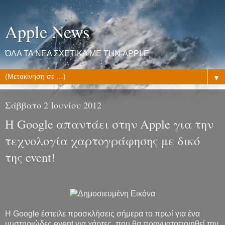
Apple News
ΌΛΑ ΤΑ ΝΕΑ ΣΧΕΤΙΚΑ ΜΕ ΤΗΝ APPLE
▼
Σάββατο 2 Ιουνίου 2012
Η Google απαντάει στην Αpple για την
τεχνολογία χαρτογράφησης με δικό
της event!
H Google έστειλε προσκλήσεις σήμερα το πρωί για ένα
μυστηριώδες event για χάρτες, που θα πραγματοποιηθεί την