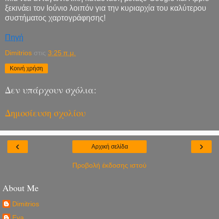
ξεκινάει τον Ιούνιο λοιπόν για την κυριαρχία του καλύτερου
συστήματος χαρτογράφησης!
Πηγή
Dimitrios
στις
3:25 π.μ.
Κοινή χρήση
Δεν υπάρχουν σχόλια:
Δημοσίευση σχολίου
‹
›
Αρχική σελίδα
Προβολή έκδοσης ιστού
About Me
Dimitrios
Eva