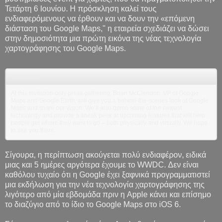
Τετάρτη 6 Ιουνίου. Η πρόσκληση καλεί τους
ενδιαφερόμενους να έρθουν και να δουν την «επόμενη
διάσταση του Google Maps," η εταιρεία σχεδιάζει να δώσει
στην δημοσιότητα μια πρώτη εικόνα της νέας τεχνολογία
χαρτογράφησης του Google Maps.
Παράθεση
At this invitation-only press gathering, Brian McClendon, VP of Google
Maps and Google Earth, will give you a behind-the-scenes look at Google
Maps and share our vision. We’ll also demo some of the newest
technology and provide a sneak peek at upcoming features that will help
people get where they want to go – both physically and virtually. We hope
to see you there.
Σίγουρα, η περίπτωση ακούγεται πολύ ενδιαφέρον, ειδικά
μιας και 5 ημέρες αργότερα έχουμε το WWDC. Δεν είναι
καθόλου τυχαίο ότι η Google έχει ξαφνικά προγραμματιστεί
μια εκδήλωση για την νέα τεχνολογία χαρτογράφησης της
λιγότερο από μία εβδομάδα πριν η Apple κάνει και επίσημο
το διαζύγιο από το ίδιο το Google Maps στο iOS 6.