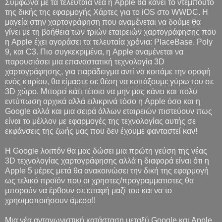
Σύμφωνα με τα τελευταία νέα η Apple θα κάνει το ντεμπούτο
της δικής της εφαρμογής Χάρτες για το iOS στο WWDC. Η
μαγεία στην χαρτογράφηση που αναμένεται να δούμε θα
γίνει με τη βοήθεια των τριών εταιρειών χαρτογράφησης που
η Apple έχει αγοράσει τα τελευταία χρόνια: PlaceBase, Poly
9, και C3. Πιο συγκεκριμένα, η Apple αναμένεται να
παρουσιάσει μια επαναστατική τεχνολογία 3D
χαρτογράφησης, για παράδειγμα αντί να κοιτάμε την οροφή
ενός κτιρίου, θα είμαστε σε θέση να κοιτάξουμε γύρω του σε
3D χώρο. Μπορεί κάτι τέτοιο να μην μας κάνει και πολύ
εντύπωση αρχικά αλλά ειλικρινά τόσο η Apple όσο και η
Google αλλά και μια σειρά άλλων εταιρειών πιστεύουν πως
είναι το μέλλον με εφαρμογές της τεχνολογίας αυτής σε
εκφάνσεις της ζωής μας που δεν έχουμε φανταστεί καν!
Η Google λοιπόν θα μας δώσει μια πρώτη γεύση της νέας
3D τεχνολογίας χαρτογράφησης αλλά η διαφορά είναι ότι η
Apple 5 μέρες μετά θα ανακοινώσει την δική της εφαρμογή
ως τελικό προϊόν που οι χρηστες/προγραμματιστες θα
μπορούν να έρθουν σε επαφή μαζί του και να το
χρησιμοποιήσουν άμεσα!!
Μια νέα ανταγωνιστική κατάσταση μεταξύ Google και Apple