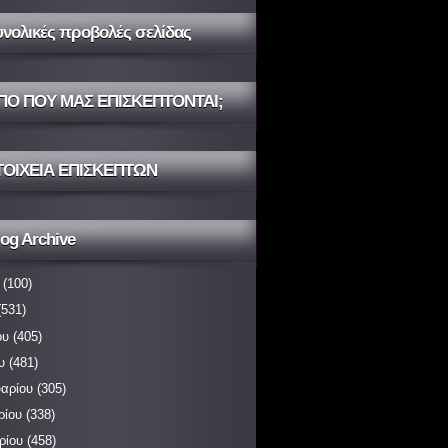
υνολικές προβολές σελίδας
ΠΟ ΠΟΥ ΜΑΣ ΕΠΙΣΚΕΠΤΟΝΤΑΙ;
ΤΟΙΧΕΙΑ ΕΠΙΣΚΕΠΤΩΝ
og Archive
(100)
531)
ου
(405)
υ
(481)
αρίου
(305)
ρίου
(338)
ρίου
(458)