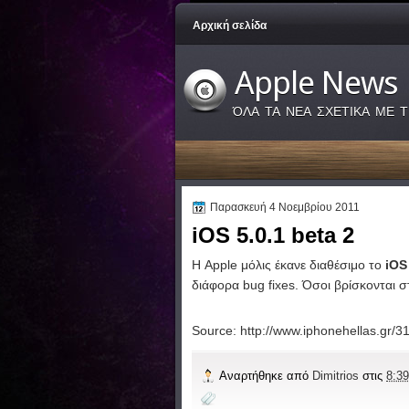
Αρχική σελίδα
Apple News
ΌΛΑ ΤΑ ΝΕΑ ΣΧΕΤΙΚΑ ΜΕ Τ
Παρασκευή 4 Νοεμβρίου 2011
iOS 5.0.1 beta 2
Η Apple μόλις έκανε διαθέσιμο το
iOS
διάφορα bug fixes. Όσοι βρίσκονται 
Source: http://www.iphonehellas.gr/3
Αναρτήθηκε από
Dimitrios
στις
8:39