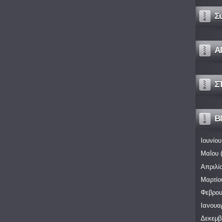
Σ
Α
Σ
Bl
Ιουνίου
Μαΐου
(
Απριλί
Μαρτίο
Φεβρου
Ιανουα
Δεκεμβ