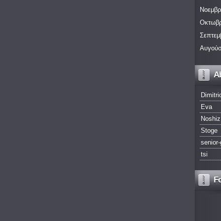
Νοεμβρ
Οκτωβρ
Σεπτεμ
Αυγούσ
A
Dimitri
Eva
Noshiz
Stoge
senior-
tsi
F