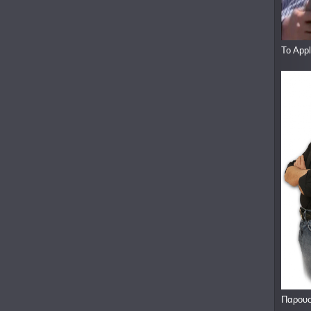
To App
Παρουσ