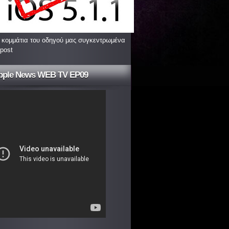
 κομμάτια του οδηγού μας συγκεντρωμένα
 post
pple News WEB TV EP09