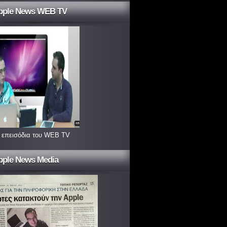
pple News WEB TV
 επεισόδια του WEB TV
pple News Media