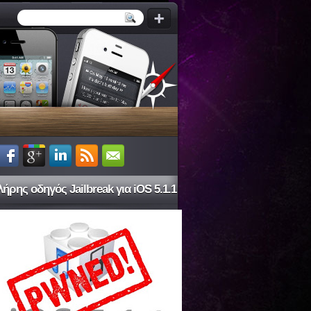
ήρης οδηγός Jailbreak για iOS 5.1.1