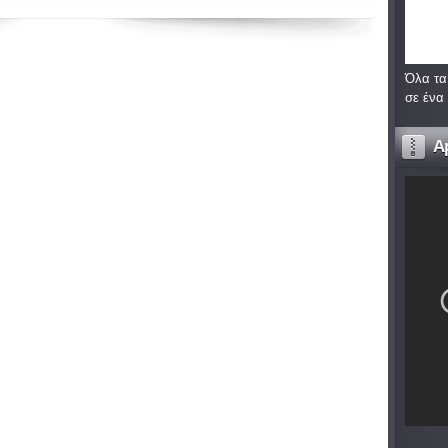
Όλα τα
σε ένα
A