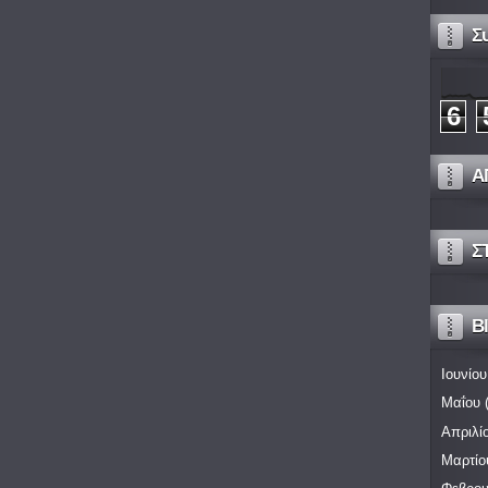
Σ
6
Α
Σ
Bl
Ιουνίου
Μαΐου
(
Απριλί
Μαρτίο