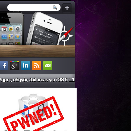
ήρης οδηγός Jailbreak για iOS 5.1.1