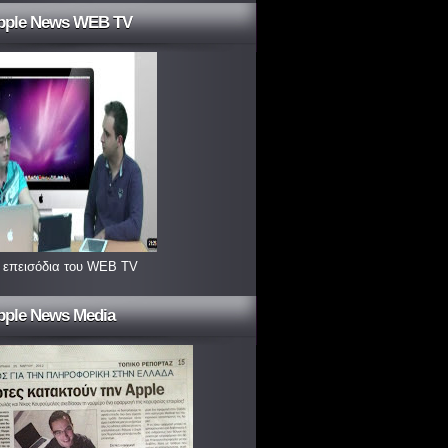
pple News WEB TV
 επεισόδια του WEB TV
pple News Media