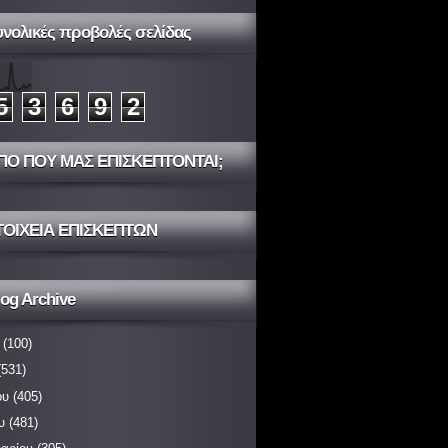
υνολικές προβολές σελίδας
5
3
6
9
2
ΠΟ ΠΟΥ ΜΑΣ ΕΠΙΣΚΕΠΤΟΝΤΑΙ;
ΤΟΙΧΕΙΑ ΕΠΙΣΚΕΠΤΩΝ
og Archive
(100)
531)
ου
(405)
υ
(481)