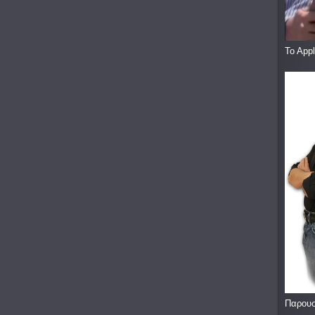
To App
Παρουσ