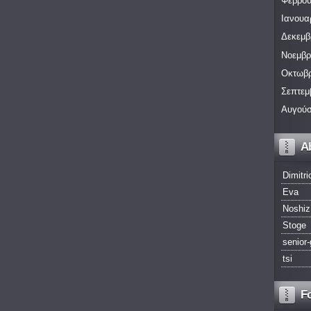
Φεβρου
Ιανουα
Δεκεμβ
Νοεμβρ
Οκτωβρ
Σεπτεμ
Αυγούσ
A
Dimitri
Eva
Noshiz
Stoge
senior-
tsi
F