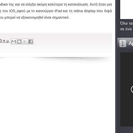
δικα της και να ελέγξει ακόμη καλύτερα τη κατανάλωση. Αυτή ήταν μια
η του iOS,,αφού με το καινούργιο iPad και τη retina display που διψά
που μπορεί να εξοικονομηθεί είναι σημαντικό.
Όλα τα
σε ένα
3 π.μ.
A