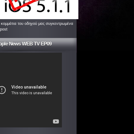
 κομμάτια του οδηγού μας συγκεντρωμένα
 post
pple News WEB TV EP09