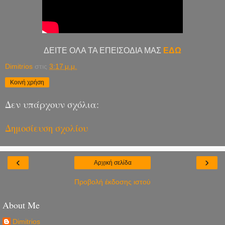
ΔΕΙΤΕ ΟΛΑ ΤΑ ΕΠΕΙΣΟΔΙΑ ΜΑΣ
ΕΔΩ
Dimitrios
στις
3:17 μ.μ.
Κοινή χρήση
Δεν υπάρχουν σχόλια:
Δημοσίευση σχολίου
‹
›
Αρχική σελίδα
Προβολή έκδοσης ιστού
About Me
Dimitrios