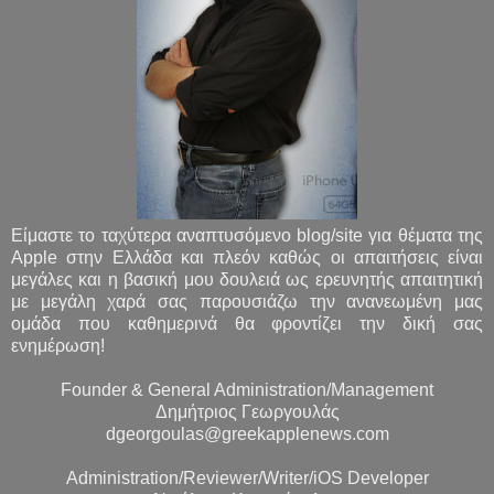
Είμαστε το ταχύτερα αναπτυσόμενο blog/site για θέματα της
Apple στην Ελλάδα και πλεόν καθώς οι απαιτήσεις είναι
μεγάλες και η βασική μου δουλειά ως ερευνητής απαιτητική
με μεγάλη χαρά σας παρουσιάζω την ανανεωμένη μας
ομάδα που καθημερινά θα φροντίζει την δική σας
ενημέρωση!
Founder & General Administration/Management
Δημήτριος Γεωργουλάς
dgeorgoulas@greekapplenews.com
Administration/Reviewer/Writer/iOS Developer