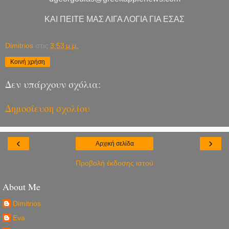
ΚΑΙ ΠΕΙΤΕ ΜΑΣ ΛΙΓΑ ΛΟΓΙΑ ΓΙΑ ΕΣΑΣ
Dimitrios
στις
3:53 μ.μ.
Κοινή χρήση
Δεν υπάρχουν σχόλια:
Δημοσίευση σχολίου
‹
›
Αρχική σελίδα
Προβολή έκδοσης ιστού
About Me
Dimitrios
Eva